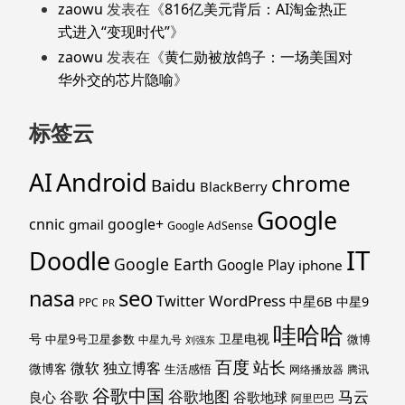
zaowu
发表在《
816亿美元背后：AI淘金热正
式进入“变现时代”
》
zaowu
发表在《
黄仁勋被放鸽子：一场美国对
华外交的芯片隐喻
》
标签云
Android
AI
chrome
Baidu
BlackBerry
Google
cnnic
google+
gmail
Google AdSense
IT
Doodle
Google Earth
Google Play
iphone
nasa
seo
WordPress
Twitter
中星6B
中星9
PPC
PR
哇哈哈
号
卫星电视
中星9号卫星参数
微博
中星九号
刘强东
百度
站长
独立博客
微软
微博客
生活感悟
网络播放器
腾讯
谷歌中国
马云
谷歌地图
谷歌
谷歌地球
良心
阿里巴巴