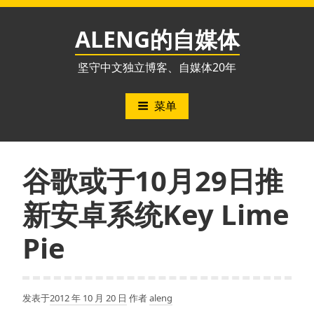
跳
至
ALENG的自媒体
内
容
坚守中文独立博客、自媒体20年
菜单
谷歌或于10月29日推
新安卓系统Key Lime
Pie
发表于
2012 年 10 月 20 日
作者
aleng