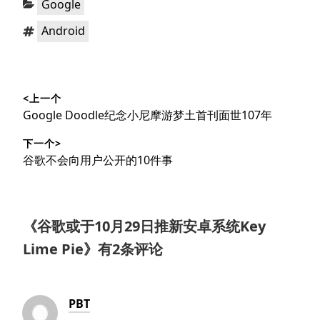
Google
类：
标
Android
签：
文
<上一个
章
上
Google Doodle纪念小尼摩游梦土首刊面世107年
导
篇
下一个>
文
航
下
谷歌不会向用户公开的10件事
章：
篇
文
章：
《
谷歌或于10月29日推新安卓系统Key
Lime Pie
》有2条评论
PBT