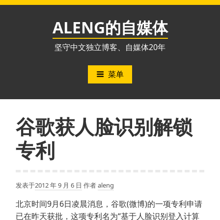
跳
至
ALENG的自媒体
内
容
坚守中文独立博客、自媒体20年
菜单
谷歌获人脸识别解锁
专利
发表于
2012 年 9 月 6 日
作者
aleng
北京时间9月6日凌晨消息，谷歌(微博)的一项专利申请
已在昨天获批，这项专利名为“基于人脸识别登入计算