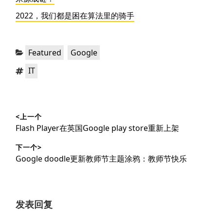
2022，我们都是困在算法里的骑手
分
，
Featured
Google
类：
标
IT
签：
文
<上一个
章
上
Flash Player在英国Google play store重新上架
导
篇
下一个>
文
航
下
Google doodle更新教师节主题涂鸦：教师节快乐
章：
篇
文
章：
发表回复