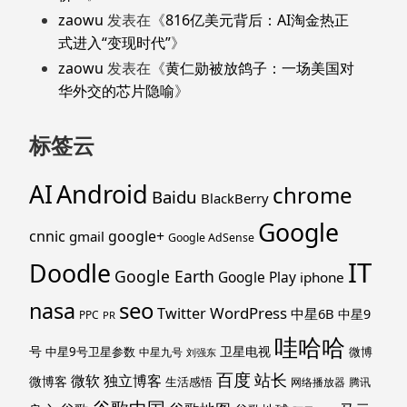
zaowu
发表在《
816亿美元背后：AI淘金热正
式进入“变现时代”
》
zaowu
发表在《
黄仁勋被放鸽子：一场美国对
华外交的芯片隐喻
》
标签云
Android
AI
chrome
Baidu
BlackBerry
Google
cnnic
google+
gmail
Google AdSense
IT
Doodle
Google Earth
Google Play
iphone
nasa
seo
WordPress
Twitter
中星6B
中星9
PPC
PR
哇哈哈
号
卫星电视
中星9号卫星参数
微博
中星九号
刘强东
百度
站长
独立博客
微软
微博客
生活感悟
网络播放器
腾讯