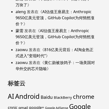
万块了
》
aleng
发表在《
AI估值王座易主：Anthropic
9650亿美元登顶，GitHub Copilot为何悄然涨
价？
》
蒙需
发表在《
AI估值王座易主：Anthropic
9650亿美元登顶，GitHub Copilot为何悄然涨
价？
》
zaowu
发表在《
816亿美元背后：AI淘金热正
式进入“变现时代”
》
zaowu
发表在《
黄仁勋被放鸽子：一场美国对
华外交的芯片隐喻
》
标签云
Android
AI
chrome
Baidu
BlackBerry
Google
cnnic
google+
gmail
Google AdSense