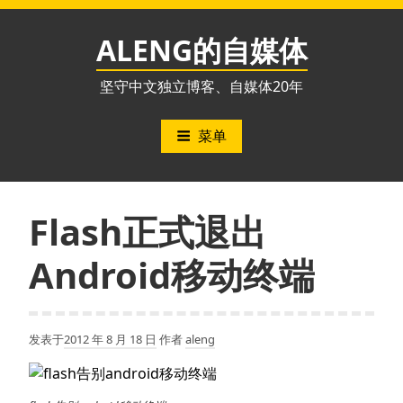
跳
至
ALENG的自媒体
内
容
坚守中文独立博客、自媒体20年
菜单
Flash正式退出
Android移动终端
发表于
2012 年 8 月 18 日
作者
aleng