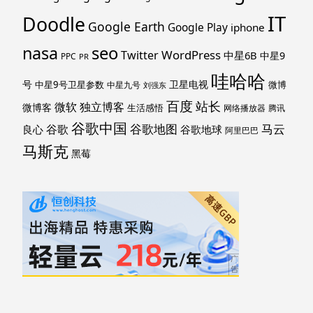
IT
Doodle
Google Earth
Google Play
iphone
nasa
seo
WordPress
Twitter
中星6B
中星9
PPC
PR
哇哈哈
号
卫星电视
中星9号卫星参数
微博
中星九号
刘强东
百度
站长
独立博客
微软
微博客
生活感悟
网络播放器
腾讯
谷歌中国
马云
谷歌地图
谷歌
谷歌地球
良心
阿里巴巴
马斯克
黑莓