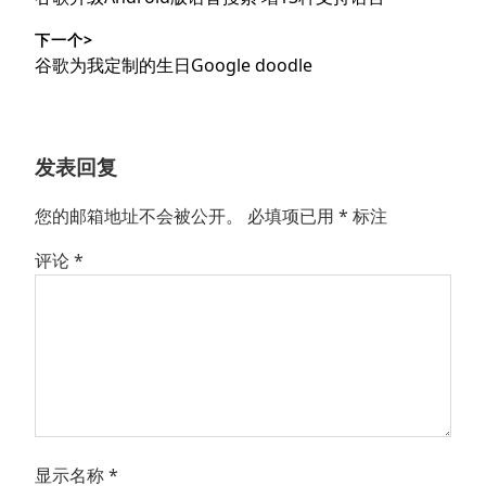
导
篇
下一个>
文
航
下
谷歌为我定制的生日Google doodle
章：
篇
文
章：
发表回复
您的邮箱地址不会被公开。
必填项已用
*
标注
评论
*
显示名称
*