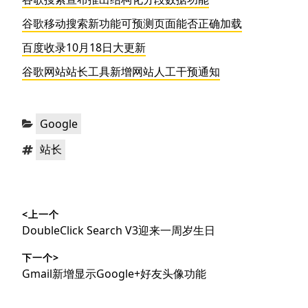
谷歌移动搜索新功能可预测页面能否正确加载
百度收录10月18日大更新
谷歌网站站长工具新增网站人工干预通知
分
Google
类：
标
站长
签：
文
<上一个
章
上
DoubleClick Search V3迎来一周岁生日
导
篇
下一个>
文
航
下
Gmail新增显示Google+好友头像功能
章：
篇
文