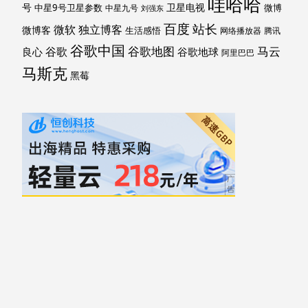
哇哈哈
号
卫星电视
中星9号卫星参数
微博
中星九号
刘强东
百度
站长
独立博客
微软
微博客
生活感悟
网络播放器
腾讯
谷歌中国
马云
谷歌地图
谷歌
谷歌地球
良心
阿里巴巴
马斯克
黑莓