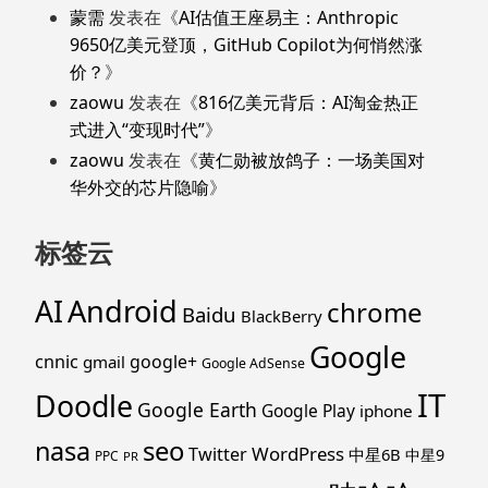
蒙需
发表在《
AI估值王座易主：Anthropic
9650亿美元登顶，GitHub Copilot为何悄然涨
价？
》
zaowu
发表在《
816亿美元背后：AI淘金热正
式进入“变现时代”
》
zaowu
发表在《
黄仁勋被放鸽子：一场美国对
华外交的芯片隐喻
》
标签云
Android
AI
chrome
Baidu
BlackBerry
Google
cnnic
google+
gmail
Google AdSense
IT
Doodle
Google Earth
Google Play
iphone
nasa
seo
WordPress
Twitter
中星6B
中星9
PPC
PR