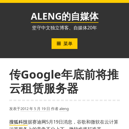
跳
至
ALENG的自媒体
内
容
坚守中文独立博客、自媒体20年
菜单
传Google年底前将推
云租赁服务器
发表于
2012 年 5 月 19 日
作者
aleng
搜狐科技
据赛迪网5月19日消息，谷歌和微软在云计算