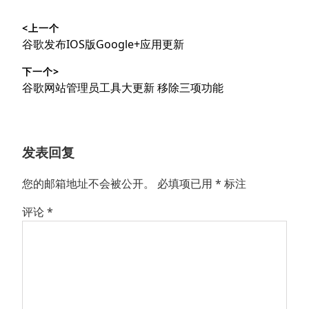
文
<上一个
章
上
谷歌发布IOS版Google+应用更新
导
篇
下一个>
文
航
下
谷歌网站管理员工具大更新 移除三项功能
章：
篇
文
章：
发表回复
您的邮箱地址不会被公开。
必填项已用
*
标注
评论
*