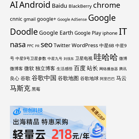
Android
AI
chrome
Baidu
BlackBerry
Google
cnnic
google+
gmail
Google AdSense
IT
Doodle
Google Earth
Google Play
iphone
nasa
seo
WordPress
Twitter
中星6B
中星9
PPC
PR
哇哈哈
号
卫星电视
中星9号卫星参数
微博
中星九号
刘强东
百度
站长
独立博客
微软
微博客
生活感悟
网络播放器
腾讯
谷歌中国
马云
谷歌地图
谷歌
谷歌地球
良心
阿里巴巴
马斯克
黑莓