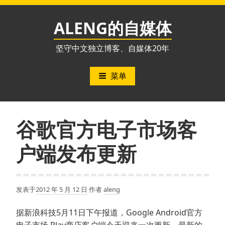
跳
至
ALENG的自媒体
内
容
坚守中文独立博客、自媒体20年
菜单
谷歌官方电子市场客
户端发布更新
发表于
2012 年 5 月 12 日
作者
aleng
据新浪科技5月11日下午报道，Google Android官方