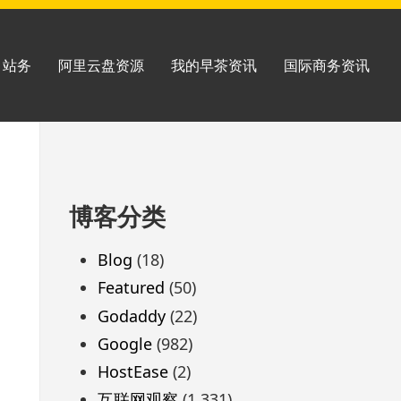
站务
阿里云盘资源
我的早茶资讯
国际商务资讯
跳
博客分类
至
页
Blog
(18)
脚
Featured
(50)
Godaddy
(22)
Google
(982)
HostEase
(2)
互联网观察
(1,331)