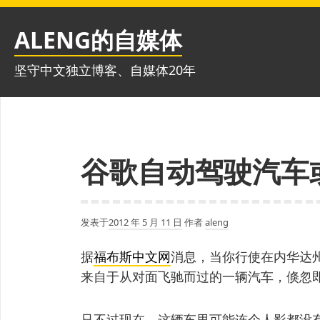
跳
至
ALENG的自媒体
内
容
坚守中文独立博客、自媒体20年
谷歌自动驾驶汽车
发表于
2012 年 5 月 11 日
作者
aleng
据
福布斯中文网
消息，当你行使在内华达
来自于从对面飞驰而过的一辆汽车，倏忽
只不过现在，这辆车里可能连个人影都没