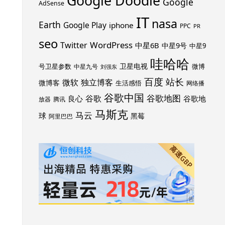
Google Doodle
Google
AdSense
IT
nasa
Earth
Google Play
iphone
PPC
PR
seo
WordPress
Twitter
中星6B
中星9号
中星9
哇哈哈
卫星电视
号卫星参数
微博
中星九号
刘强东
百度
站长
独立博客
微软
微博客
生活感悟
网络播
谷歌中国
谷歌地图
谷歌
谷歌地
良心
放器
腾讯
马斯克
马云
球
黑莓
阿里巴巴