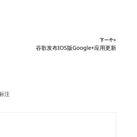
下一个>
下
谷歌发布IOS版Google+应用更新
篇
文
章：
标注