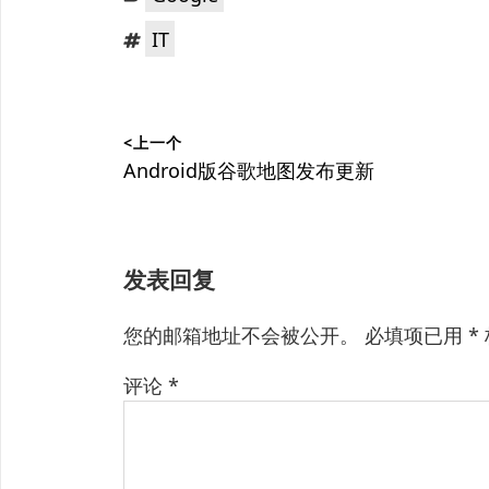
类：
标
IT
签：
文
<上一个
章
上
Android版谷歌地图发布更新
篇
导
文
航
章：
发表回复
您的邮箱地址不会被公开。
必填项已用
*
评论
*