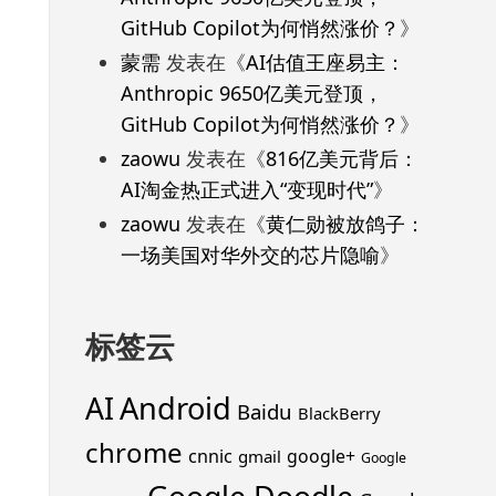
GitHub Copilot为何悄然涨价？
》
蒙需
发表在《
AI估值王座易主：
Anthropic 9650亿美元登顶，
GitHub Copilot为何悄然涨价？
》
zaowu
发表在《
816亿美元背后：
AI淘金热正式进入“变现时代”
》
zaowu
发表在《
黄仁勋被放鸽子：
一场美国对华外交的芯片隐喻
》
标签云
Android
AI
Baidu
BlackBerry
chrome
cnnic
google+
gmail
Google