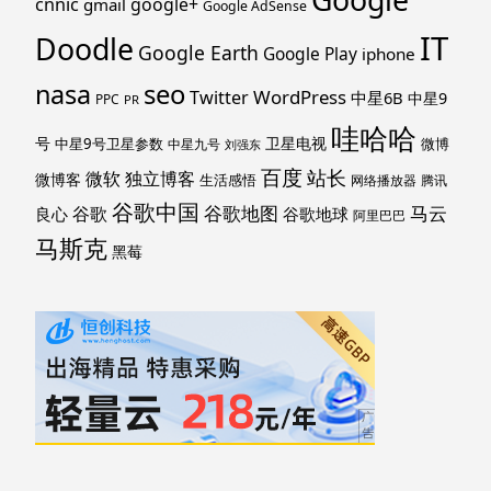
cnnic
google+
gmail
Google AdSense
IT
Doodle
Google Earth
Google Play
iphone
nasa
seo
WordPress
Twitter
中星6B
中星9
PPC
PR
哇哈哈
号
卫星电视
中星9号卫星参数
微博
中星九号
刘强东
百度
站长
独立博客
微软
微博客
生活感悟
网络播放器
腾讯
谷歌中国
马云
谷歌地图
谷歌
谷歌地球
良心
阿里巴巴
马斯克
黑莓