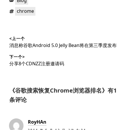
Blog
类：
标
chrome
签：
文
<上一个
章
上
消息称谷歌Android 5.0 Jelly Bean将在第三季度发布
导
篇
下一个>
文
航
下
分享8个CDNZZ注册邀请码
章：
篇
文
章：
《
谷歌搜索恢复Chrome浏览器排名
》有1
条评论
RoyHAn
2014 年 5 月 12 日 上午 9:34