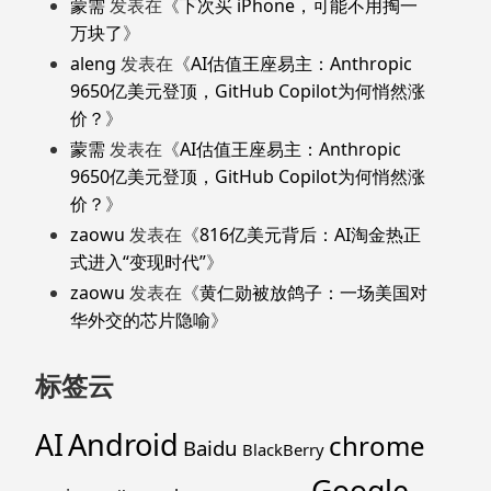
蒙需
发表在《
下次买 iPhone，可能不用掏一
万块了
》
aleng
发表在《
AI估值王座易主：Anthropic
9650亿美元登顶，GitHub Copilot为何悄然涨
价？
》
蒙需
发表在《
AI估值王座易主：Anthropic
9650亿美元登顶，GitHub Copilot为何悄然涨
价？
》
zaowu
发表在《
816亿美元背后：AI淘金热正
式进入“变现时代”
》
zaowu
发表在《
黄仁勋被放鸽子：一场美国对
华外交的芯片隐喻
》
标签云
Android
AI
chrome
Baidu
BlackBerry
Google