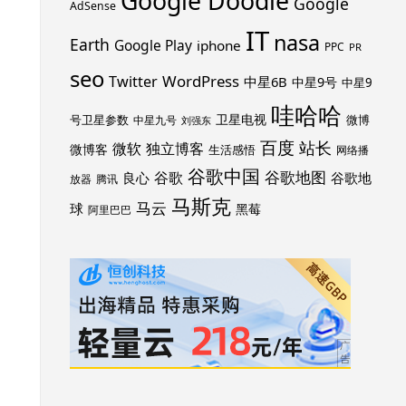
Google Doodle
Google
AdSense
IT
nasa
Earth
Google Play
iphone
PPC
PR
seo
WordPress
Twitter
中星6B
中星9号
中星9
哇哈哈
卫星电视
号卫星参数
微博
中星九号
刘强东
百度
站长
独立博客
微软
微博客
生活感悟
网络播
谷歌中国
谷歌地图
谷歌
谷歌地
良心
放器
腾讯
马斯克
马云
球
黑莓
阿里巴巴