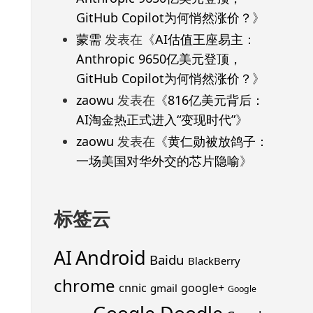
GitHub Copilot为何悄然涨价？
》
蒙需
发表在《
AI估值王座易主：
Anthropic 9650亿美元登顶，
GitHub Copilot为何悄然涨价？
》
zaowu
发表在《
816亿美元背后：
AI淘金热正式进入“变现时代”
》
zaowu
发表在《
黄仁勋被放鸽子：
一场美国对华外交的芯片隐喻
》
标签云
Android
AI
Baidu
BlackBerry
chrome
cnnic
google+
gmail
Google