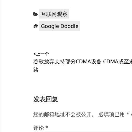
分
互联网观察
类：
标
Google Doodle
签：
文
<上一个
章
上
谷歌放弃支持部分CDMA设备 CDMA或至
篇
路
导
文
航
章：
发表回复
您的邮箱地址不会被公开。
必填项已用
*
评论
*