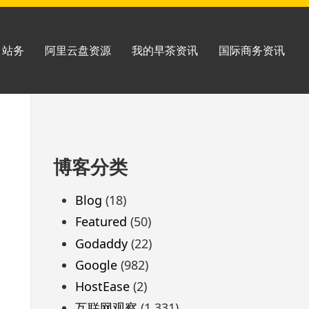
站务
阿里云盘资源
我的早茶资讯
国际商务资讯
跳
博客分类
至
页
Blog
(18)
脚
Featured
(50)
Godaddy
(22)
Google
(982)
HostEase
(2)
互联网观察
(1,331)