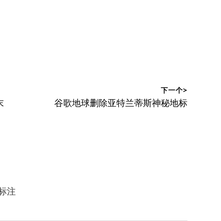
下一个>
下
末
谷歌地球删除亚特兰蒂斯神秘地标
篇
文
章：
标注