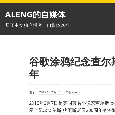
跳
至
ALENG的自媒体
内
容
坚守中文独立博客、自媒体20年
谷歌涂鸦纪念查尔斯
年
发表于
2012 年 2 月 7 日
作者
aleng
2012年2月7日是英国著名小说家查尔斯
示了纪念查尔斯·狄更斯诞辰200周年的涂鸦 Do