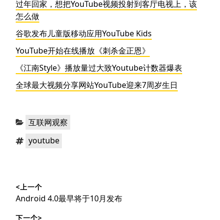
过年回家，想把YouTube视频投射到客厅电视上，该
怎么做
谷歌发布儿童版移动应用YouTube Kids
YouTube开始在线播放《刺杀金正恩》
《江南Style》播放量过大致Youtube计数器爆表
全球最大视频分享网站YouTube迎来7周岁生日
分
互联网观察
类：
标
youtube
签：
文
<上一个
章
上
Android 4.0最早将于10月发布
导
篇
下一个>