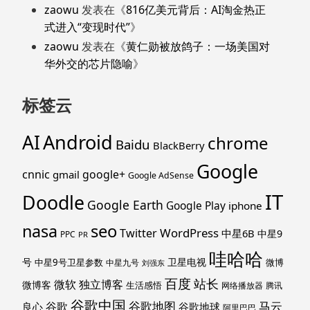
zaowu
发表在《
816亿美元背后：AI淘金热正
式进入“变现时代”
》
zaowu
发表在《
黄仁勋被放鸽子：一场美国对
华外交的芯片隐喻
》
标签云
Android
AI
chrome
Baidu
BlackBerry
Google
cnnic
google+
gmail
Google AdSense
IT
Doodle
Google Earth
Google Play
iphone
nasa
seo
WordPress
Twitter
中星6B
中星9
PPC
PR
哇哈哈
号
卫星电视
中星9号卫星参数
微博
中星九号
刘强东
百度
站长
独立博客
微软
微博客
生活感悟
网络播放器
腾讯
谷歌中国
马云
谷歌地图
谷歌
谷歌地球
良心
阿里巴巴