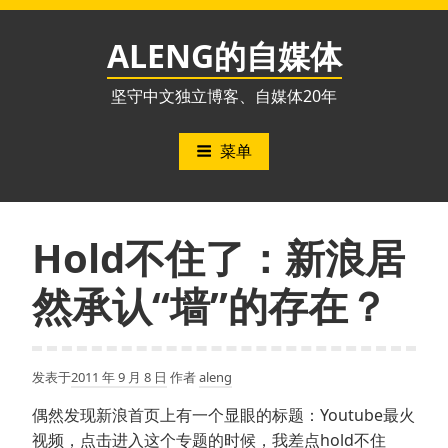
跳
至
ALENG的自媒体
内
容
坚守中文独立博客、自媒体20年
菜单
Hold不住了：新浪居
然承认“墙”的存在？
发表于
2011 年 9 月 8 日
作者
aleng
偶然发现新浪首页上有一个显眼的标题：Youtube最火
视频，点击进入这个专题的时候，我差点hold不住