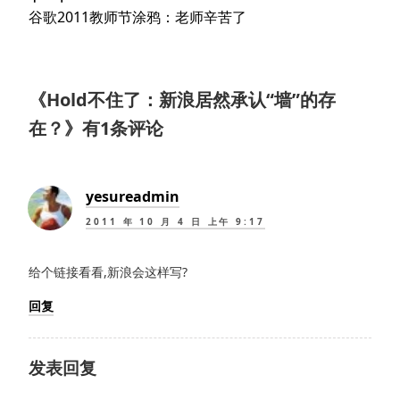
文
航
下
谷歌2011教师节涂鸦：老师辛苦了
章：
篇
文
章：
《
Hold不住了：新浪居然承认“墙”的存
在？
》有1条评论
yesureadmin
2011 年 10 月 4 日 上午 9:17
给个链接看看,新浪会这样写?
回复
发表回复