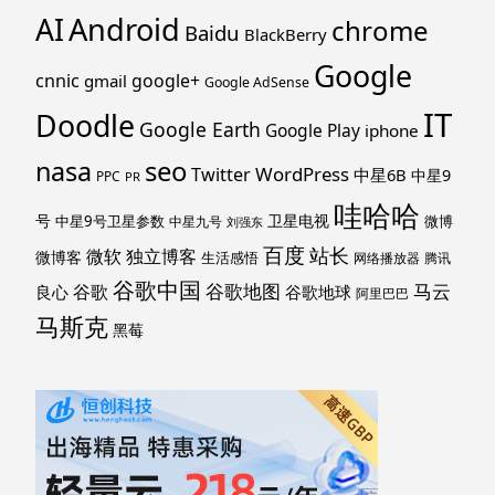
Android
AI
chrome
Baidu
BlackBerry
Google
cnnic
google+
gmail
Google AdSense
IT
Doodle
Google Earth
Google Play
iphone
nasa
seo
WordPress
Twitter
中星6B
中星9
PPC
PR
哇哈哈
号
卫星电视
中星9号卫星参数
微博
中星九号
刘强东
百度
站长
独立博客
微软
微博客
生活感悟
网络播放器
腾讯
谷歌中国
马云
谷歌地图
谷歌
谷歌地球
良心
阿里巴巴
马斯克
黑莓