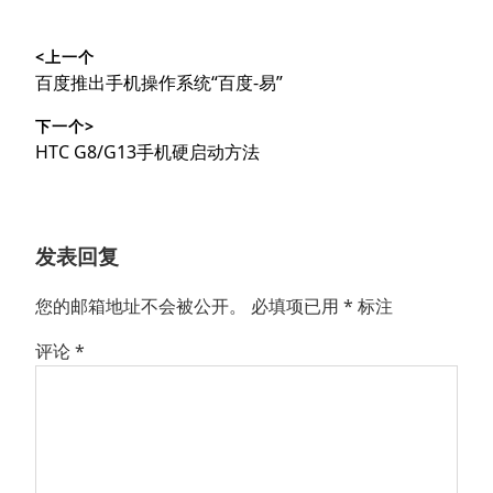
文
<上一个
章
上
百度推出手机操作系统“百度-易”
导
篇
下一个>
文
航
下
HTC G8/G13手机硬启动方法
章：
篇
文
章：
发表回复
您的邮箱地址不会被公开。
必填项已用
*
标注
评论
*