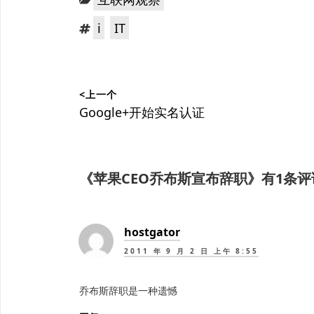
类：
标
，
i
IT
签：
文
<上一个
章
上
Google+开始实名认证
篇
导
文
航
章：
《
苹果CEO乔布斯宣布辞职
》有1条评
hostgator
2011 年 9 月 2 日 上午 8:55
乔布斯辞职是一种遗憾