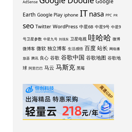
Google Doodle
Google
AdSense
IT
nasa
Earth
Google Play
iphone
PPC
PR
seo
WordPress
Twitter
中星6B
中星9号
中星9
哇哈哈
卫星电视
号卫星参数
微博
中星九号
刘强东
百度
站长
独立博客
微软
微博客
生活感悟
网络播
谷歌中国
谷歌地图
谷歌
谷歌地
良心
放器
腾讯
马斯克
马云
球
黑莓
阿里巴巴