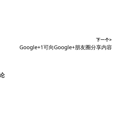
下一个>
下
Google+1可向Google+朋友圈分享内容
篇
文
章：
论