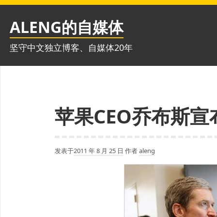
跳
至
ALENG的自媒体
内
容
坚守中文独立博客、自媒体20年
苹果CEO乔布斯宣
发表于
2011 年 8 月 25 日
作者
aleng