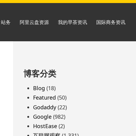
站务
阿里云盘资源
我的早茶资讯
国际商务资讯
跳
博客分类
至
页
Blog
(18)
脚
Featured
(50)
Godaddy
(22)
Google
(982)
HostEase
(2)
互联网观察
(1,331)