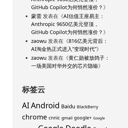
GitHub Copilot为何悄然涨价？
》
蒙需
发表在《
AI估值王座易主：
Anthropic 9650亿美元登顶，
GitHub Copilot为何悄然涨价？
》
zaowu
发表在《
816亿美元背后：
AI淘金热正式进入“变现时代”
》
zaowu
发表在《
黄仁勋被放鸽子：
一场美国对华外交的芯片隐喻
》
标签云
Android
AI
Baidu
BlackBerry
chrome
cnnic
google+
gmail
Google