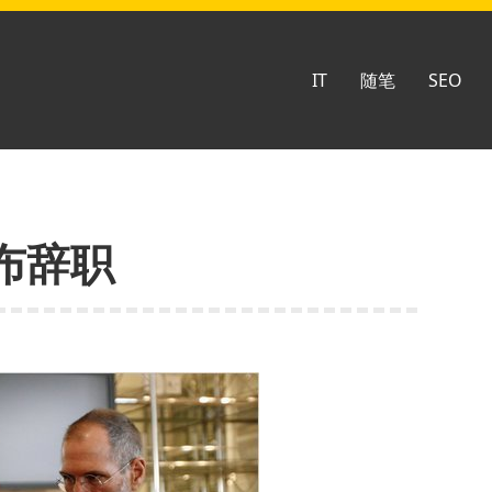
IT
随笔
SEO
布辞职