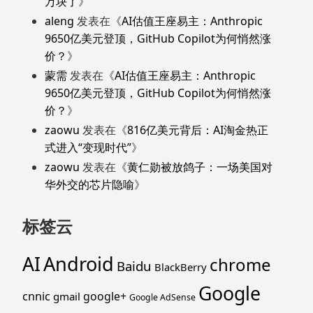
万块了
》
aleng
发表在《
AI估值王座易主：Anthropic
9650亿美元登顶，GitHub Copilot为何悄然涨
价？
》
蒙需
发表在《
AI估值王座易主：Anthropic
9650亿美元登顶，GitHub Copilot为何悄然涨
价？
》
zaowu
发表在《
816亿美元背后：AI淘金热正
式进入“变现时代”
》
zaowu
发表在《
黄仁勋被放鸽子：一场美国对
华外交的芯片隐喻
》
标签云
Android
AI
chrome
Baidu
BlackBerry
Google
cnnic
google+
gmail
Google AdSense