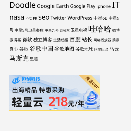
IT
Doodle
Google Earth
Google Play
iphone
nasa
seo
WordPress
Twitter
中星6B
中星9
PPC
PR
哇哈哈
号
卫星电视
中星9号卫星参数
微博
中星九号
刘强东
百度
站长
独立博客
微软
微博客
生活感悟
网络播放器
腾讯
谷歌中国
马云
谷歌地图
谷歌
谷歌地球
良心
阿里巴巴
马斯克
黑莓