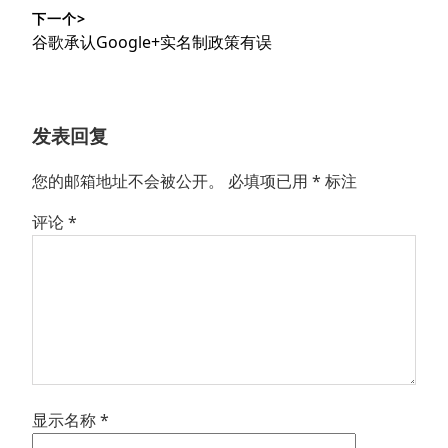
导
篇
下一个>
文
航
下
谷歌承认Google+实名制政策有误
章：
篇
文
章：
发表回复
您的邮箱地址不会被公开。
必填项已用
*
标注
评论
*
显示名称
*