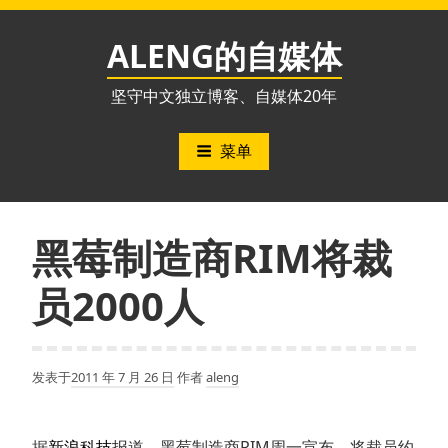
跳
至
ALENG的自媒体
内
容
坚守中文独立博客、自媒体20年
菜单
黑莓制造商RIM将裁
员2000人
发表于
2011 年 7 月 26 日
作者
aleng
据
新浪科技
报道，黑莓制造商RIM周一宣布，将裁员约