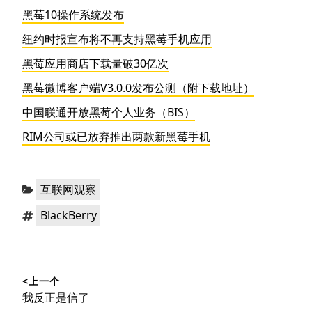
黑莓10操作系统发布
纽约时报宣布将不再支持黑莓手机应用
黑莓应用商店下载量破30亿次
黑莓微博客户端V3.0.0发布公测（附下载地址）
中国联通开放黑莓个人业务（BIS）
RIM公司或已放弃推出两款新黑莓手机
分
互联网观察
类：
标
BlackBerry
签：
文
<上一个
章
上
我反正是信了