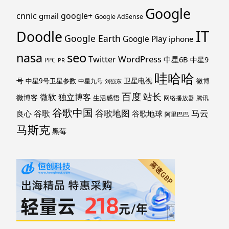
Google
cnnic
google+
gmail
Google AdSense
IT
Doodle
Google Earth
Google Play
iphone
nasa
seo
WordPress
Twitter
中星6B
中星9
PPC
PR
哇哈哈
号
卫星电视
中星9号卫星参数
微博
中星九号
刘强东
百度
站长
独立博客
微软
微博客
生活感悟
网络播放器
腾讯
谷歌中国
马云
谷歌地图
谷歌
谷歌地球
良心
阿里巴巴
马斯克
黑莓