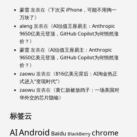
蒙需
发表在《
下次买 iPhone，可能不用掏一
万块了
》
aleng
发表在《
AI估值王座易主：Anthropic
9650亿美元登顶，GitHub Copilot为何悄然涨
价？
》
蒙需
发表在《
AI估值王座易主：Anthropic
9650亿美元登顶，GitHub Copilot为何悄然涨
价？
》
zaowu
发表在《
816亿美元背后：AI淘金热正
式进入“变现时代”
》
zaowu
发表在《
黄仁勋被放鸽子：一场美国对
华外交的芯片隐喻
》
标签云
Android
AI
chrome
Baidu
BlackBerry