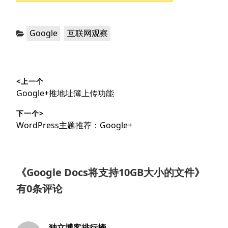
分
，
Google
互联网观察
类：
文
<上一个
章
上
Google+推地址簿上传功能
导
篇
下一个>
文
航
下
WordPress主题推荐：Google+
章：
篇
文
章：
《
Google Docs将支持10GB大小的文件
》
有0条评论
独立博客排行榜