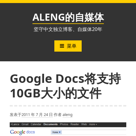
跳
至
ALENG的自媒体
内
容
坚守中文独立博客、自媒体20年
菜单
Google Docs将支持
10GB大小的文件
发表于
2011 年 7 月 24 日
作者
aleng