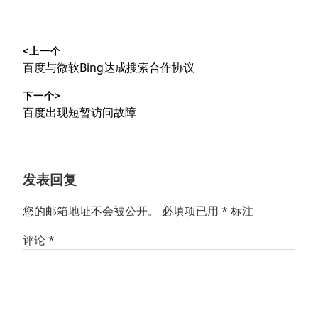
文
<上一个
章
上
百度与微软Bing达成搜索合作协议
导
篇
下一个>
文
航
下
百度出现短暂访问故障
章：
篇
文
章：
发表回复
您的邮箱地址不会被公开。
必填项已用
*
标注
评论
*