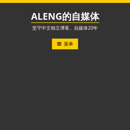
跳
至
ALENG的自媒体
内
容
坚守中文独立博客、自媒体20年
菜单