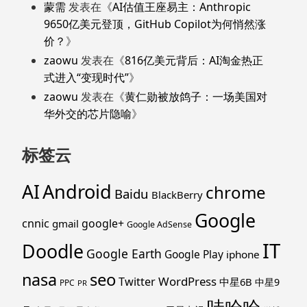
蒙需
发表在《
AI估值王座易主：Anthropic
9650亿美元登顶，GitHub Copilot为何悄然涨
价？
》
zaowu
发表在《
816亿美元背后：AI淘金热正
式进入“变现时代”
》
zaowu
发表在《
黄仁勋被放鸽子：一场美国对
华外交的芯片隐喻
》
标签云
Android
AI
chrome
Baidu
BlackBerry
Google
cnnic
google+
gmail
Google AdSense
IT
Doodle
Google Earth
Google Play
iphone
nasa
seo
WordPress
Twitter
中星6B
中星9
PPC
PR