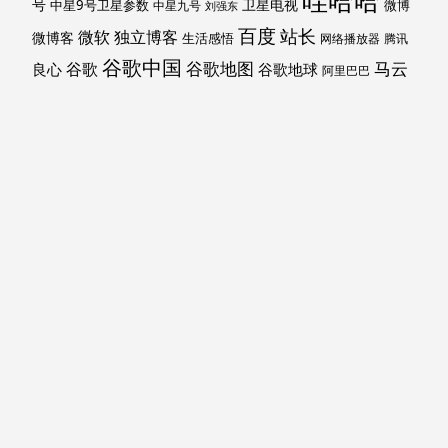
哇哈哈
号
卫星电视
中星9号卫星参数
微博
中星九号
刘强东
百度
站长
独立博客
微软
微博客
生活感悟
网络播放器
腾讯
谷歌中国
马云
谷歌地图
谷歌
谷歌地球
良心
阿里巴巴
马斯克
黑莓