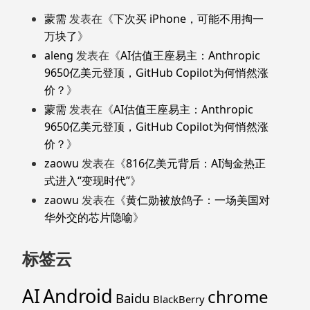
蒙需
发表在《
下次买 iPhone，可能不用掏一
万块了
》
aleng
发表在《
AI估值王座易主：Anthropic
9650亿美元登顶，GitHub Copilot为何悄然涨
价？
》
蒙需
发表在《
AI估值王座易主：Anthropic
9650亿美元登顶，GitHub Copilot为何悄然涨
价？
》
zaowu
发表在《
816亿美元背后：AI淘金热正
式进入“变现时代”
》
zaowu
发表在《
黄仁勋被放鸽子：一场美国对
华外交的芯片隐喻
》
标签云
Android
AI
chrome
Baidu
BlackBerry