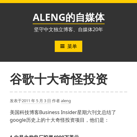
跳
至
ALENG的自媒体
内
容
坚守中文独立博客、自媒体20年
菜单
谷歌十大奇怪投资
发表于
2011 年 5 月 3 日
作者
aleng
美国科技博客Business Insider星期六刊文总结了
google历史上的十大奇怪投资项目，他们是：