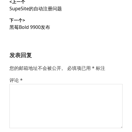
<上一个
章
上
SupeSite的自动注册问题
导
篇
下一个>
文
航
下
黑莓Bold 9900发布
章：
篇
文
章：
发表回复
您的邮箱地址不会被公开。
必填项已用
*
标注
评论
*