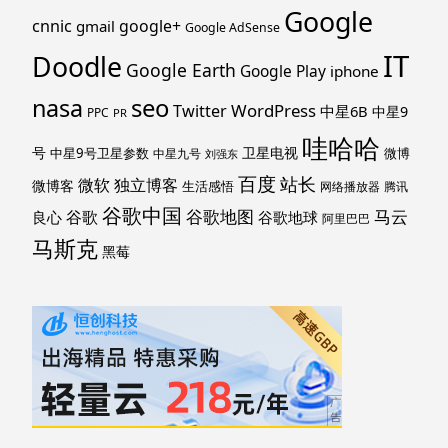
Google
cnnic
google+
gmail
Google AdSense
IT
Doodle
Google Earth
Google Play
iphone
nasa
seo
WordPress
Twitter
中星6B
中星9
PPC
PR
哇哈哈
号
卫星电视
中星9号卫星参数
微博
中星九号
刘强东
百度
站长
独立博客
微软
微博客
生活感悟
网络播放器
腾讯
谷歌中国
马云
谷歌地图
谷歌
谷歌地球
良心
阿里巴巴
马斯克
黑莓