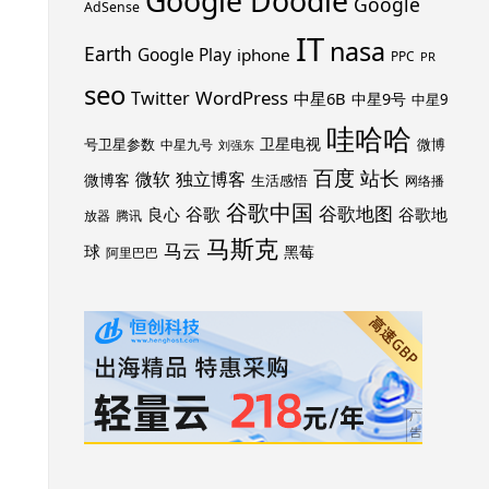
Google Doodle
Google
AdSense
IT
nasa
Earth
Google Play
iphone
PPC
PR
seo
WordPress
Twitter
中星6B
中星9号
中星9
哇哈哈
卫星电视
号卫星参数
微博
中星九号
刘强东
百度
站长
独立博客
微软
微博客
生活感悟
网络播
谷歌中国
谷歌地图
谷歌
谷歌地
良心
放器
腾讯
马斯克
马云
球
黑莓
阿里巴巴