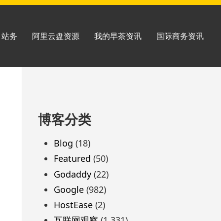
站务
阿里云盘资源
我的早茶资讯
国际商务资讯
跳
博客分类
至
页
Blog
(18)
脚
Featured
(50)
Godaddy
(22)
Google
(982)
HostEase
(2)
互联网观察
(1,331)