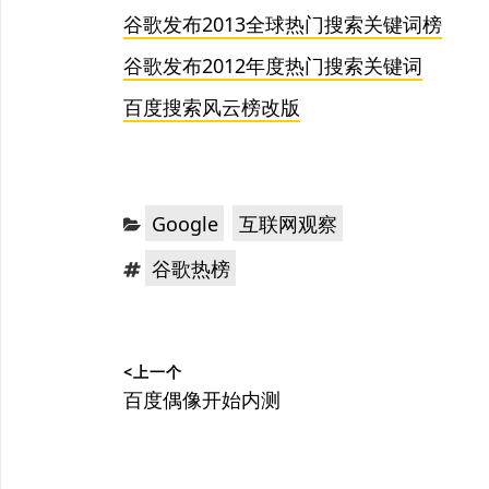
谷歌发布2013全球热门搜索关键词榜
谷歌发布2012年度热门搜索关键词
百度搜索风云榜改版
分
，
Google
互联网观察
类：
标
谷歌热榜
签：
文
<上一个
章
上
百度偶像开始内测
篇
导
文
航