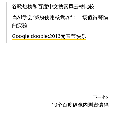
谷歌热榜和百度中文搜索风云榜比较
当AI学会”威胁使用核武器”：一场值得警惕
的实验
Google doodle:2013元宵节快乐
下一个>
下
10个百度偶像内测邀请码
篇
文