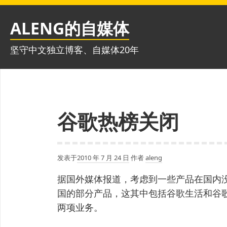
跳
至
ALENG的自媒体
内
容
坚守中文独立博客、自媒体20年
谷歌热榜关闭
发表于
2010 年 7 月 24 日
作者
aleng
据国外媒体报道，考虑到一些产品在国内没
国的部分产品，这其中包括谷歌生活和谷
两项业务。