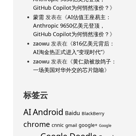
GitHub Copilot为何悄然涨价？
》
蒙需
发表在《
AI估值王座易主：
Anthropic 9650亿美元登顶，
GitHub Copilot为何悄然涨价？
》
zaowu
发表在《
816亿美元背后：
AI淘金热正式进入“变现时代”
》
zaowu
发表在《
黄仁勋被放鸽子：
一场美国对华外交的芯片隐喻
》
标签云
Android
AI
Baidu
BlackBerry
chrome
cnnic
google+
gmail
Google