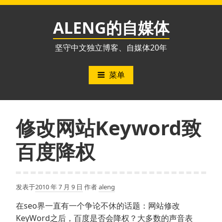
跳
至
ALENG的自媒体
内
容
坚守中文独立博客、自媒体20年
菜单
修改网站Keyword致
百度降权
发表于
2010 年 7 月 9 日
作者
aleng
在seo界一直有一个争论不休的话题：网站修改
KeyWord之后，百度是否会降权？大多数的声音表