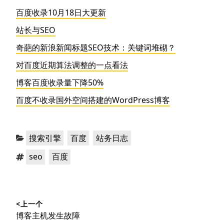
百度收录10月18日大更新
站长与SEO
奇葩的新浪新闻标题SEO技术：关键词堆砌？
对百度近期算法调整的一点看法
博客百度收录量下降50%
百度不收录国外空间搭建的WordPress博客
分
，
，
搜索引擎
百度
站务日志
类：
标
，
seo
百度
签：
文
<上一个
章
上
博客主机发生故障