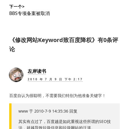
导
篇
下一个>
文
航
下
BBS专项备案被取消
章：
篇
文
章：
《
修改网站Keyword致百度降权
》有0条评
论
左岸读书
2010 年 7 月 9 日 下午 2:17
百度自认为很聪明，不需要我们特别为他准备关键字！
www 于 2010-7-9 14:35:36 回复
其实有点过了，百度越是如此重视这些所谓的SEO技
法，就越导致垃圾信息和垃圾网站的泛滥。