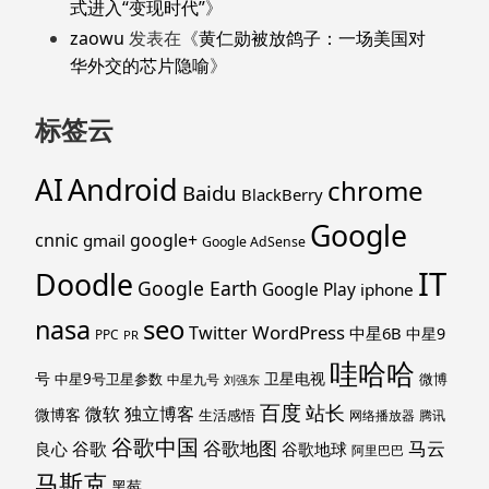
式进入“变现时代”
》
zaowu
发表在《
黄仁勋被放鸽子：一场美国对
华外交的芯片隐喻
》
标签云
Android
AI
chrome
Baidu
BlackBerry
Google
cnnic
google+
gmail
Google AdSense
IT
Doodle
Google Earth
Google Play
iphone
nasa
seo
WordPress
Twitter
中星6B
中星9
PPC
PR
哇哈哈
号
卫星电视
中星9号卫星参数
微博
中星九号
刘强东
百度
站长
独立博客
微软
微博客
生活感悟
网络播放器
腾讯
谷歌中国
马云
谷歌地图
谷歌
谷歌地球
良心
阿里巴巴
马斯克
黑莓