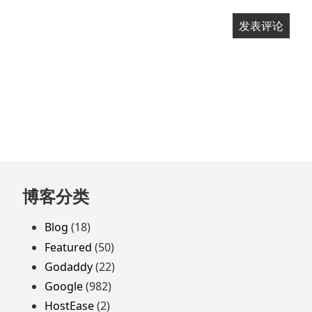
跳
博客分类
至
页
Blog
(18)
脚
Featured
(50)
Godaddy
(22)
Google
(982)
HostEase
(2)