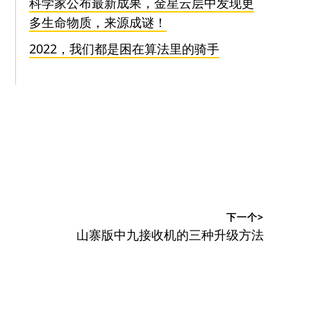
科学家公布最新成果，金星云层中发现更
多生命物质，来源成谜！
2022，我们都是困在算法里的骑手
下一个>
下
山寨版中九接收机的三种升级方法
篇
文
章：