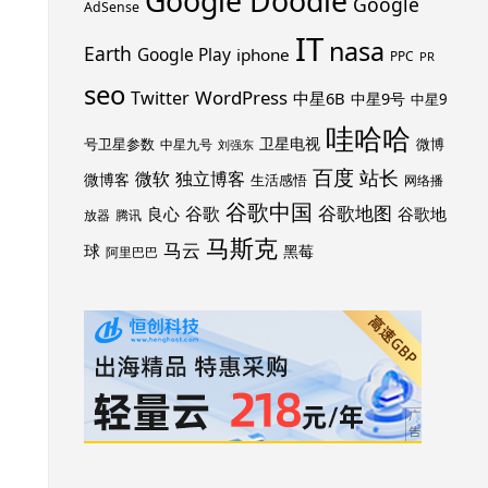
Google Doodle
Google
AdSense
IT
nasa
Earth
Google Play
iphone
PPC
PR
seo
WordPress
Twitter
中星6B
中星9号
中星9
哇哈哈
卫星电视
号卫星参数
微博
中星九号
刘强东
百度
站长
独立博客
微软
微博客
生活感悟
网络播
谷歌中国
谷歌地图
谷歌
谷歌地
良心
放器
腾讯
马斯克
马云
球
黑莓
阿里巴巴