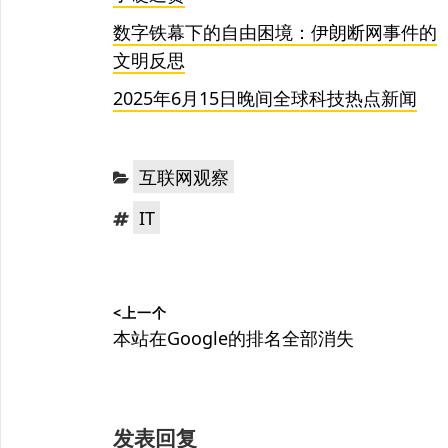
数字铁幕下的自由困境：伊朗断网事件的
文明反思
2025年6月15日晚间全球科技热点新闻
分
互联网观察
类：
标
IT
签：
文
<上一个
章
上
本站在Google的排名全部消失
篇
导
文
航
章：
发表回复