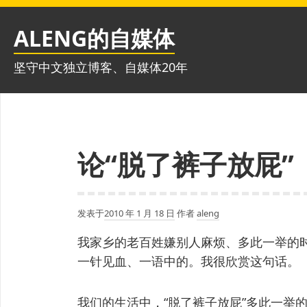
跳
至
ALENG的自媒体
内
容
坚守中文独立博客、自媒体20年
论“脱了裤子放屁”
发表于
2010 年 1 月 18 日
作者
aleng
我家乡的老百姓嫌别人麻烦、多此一举的时
一针见血、一语中的。我很欣赏这句话。
我们的生活中，“脱了裤子放屁”多此一举