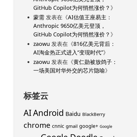
GitHub Copilot为何悄然涨价？
》
蒙需
发表在《
AI估值王座易主：
Anthropic 9650亿美元登顶，
GitHub Copilot为何悄然涨价？
》
zaowu
发表在《
816亿美元背后：
AI淘金热正式进入“变现时代”
》
zaowu
发表在《
黄仁勋被放鸽子：
一场美国对华外交的芯片隐喻
》
标签云
Android
AI
Baidu
BlackBerry
chrome
cnnic
google+
gmail
Google