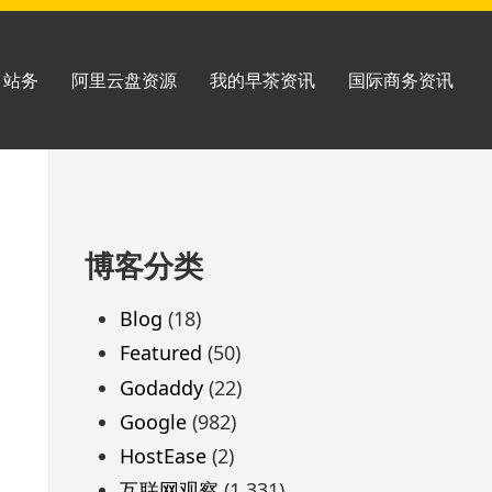
站务
阿里云盘资源
我的早茶资讯
国际商务资讯
跳
博客分类
至
页
Blog
(18)
脚
Featured
(50)
Godaddy
(22)
Google
(982)
HostEase
(2)
互联网观察
(1,331)