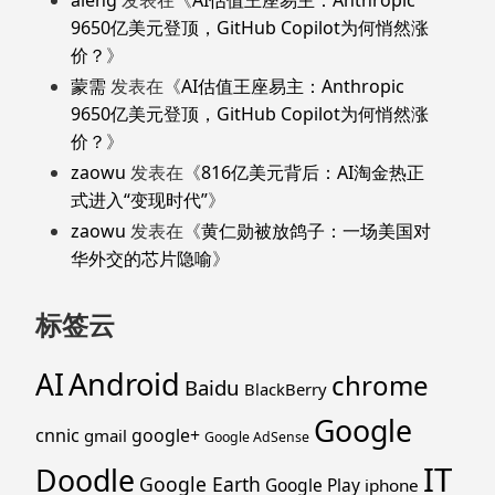
9650亿美元登顶，GitHub Copilot为何悄然涨
价？
》
蒙需
发表在《
AI估值王座易主：Anthropic
9650亿美元登顶，GitHub Copilot为何悄然涨
价？
》
zaowu
发表在《
816亿美元背后：AI淘金热正
式进入“变现时代”
》
zaowu
发表在《
黄仁勋被放鸽子：一场美国对
华外交的芯片隐喻
》
标签云
Android
AI
chrome
Baidu
BlackBerry
Google
cnnic
google+
gmail
Google AdSense
IT
Doodle
Google Earth
Google Play
iphone