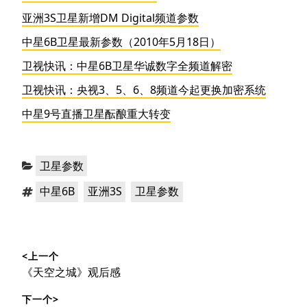
亚洲3S卫星新增DM Digital频道参数
中星6B卫星最新参数（2010年5月18日）
卫视快讯：中星6B卫星华诚数字全频道解密
卫视快讯：央视3、5、6、8频道今起更换加密系统
中星9号直播卫星酝酿重大转变
分
卫星参数
类：
标
，
，
中星6B
亚洲3S
卫星参数
签：
文
<上一个
章
上
《天空之城》观后感
导
篇
下一个>
文