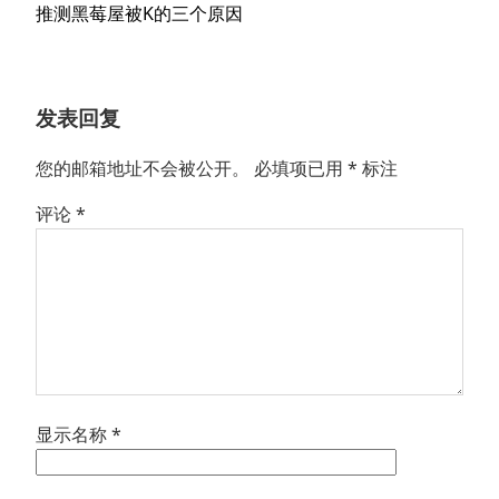
航
下
推测黑莓屋被K的三个原因
章：
篇
文
章：
发表回复
您的邮箱地址不会被公开。
必填项已用
*
标注
评论
*
显示名称
*