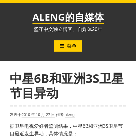
跳
至
ALENG的自媒体
内
容
坚守中文独立博客、自媒体20年
菜单
中星6B和亚洲3S卫星
节目异动
发表于
2010 年 10 月 27 日
作者
aleng
据卫星电视爱好者监测结果，中星6B和亚洲3S卫星节
目最近发生异动，具体情况是：