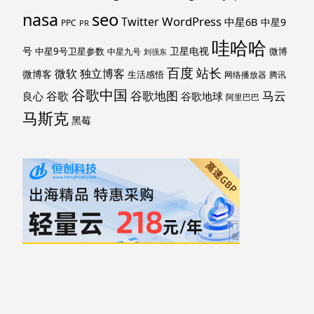
nasa
seo
WordPress
Twitter
中星6B
中星9
PPC
PR
哇哈哈
号
卫星电视
中星9号卫星参数
微博
中星九号
刘强东
百度
站长
独立博客
微软
微博客
生活感悟
网络播放器
腾讯
谷歌中国
马云
谷歌地图
谷歌
谷歌地球
良心
阿里巴巴
马斯克
黑莓