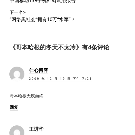
中国移动139手机邮箱试用报告
导
篇
下一个>
文
航
下
“网络黑社会”拥有10万“水军”？
章：
篇
文
章：
《
哥本哈根的冬天不太冷
》有4条评论
仁心博客
2009 年 12 月 19 日 下午 7:21
哥本哈根无疾而终
回复
王进华