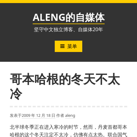
跳
至
ALENG的自媒体
内
容
坚守中文独立博客、自媒体20年
菜单
哥本哈根的冬天不太
冷
发表于
2009 年 12 月 18 日
作者
aleng
北半球冬季正在进入寒冷的时节，然而，丹麦首都哥本
哈根的这个冬天注定不太冷，仿佛有点太热。联合国气