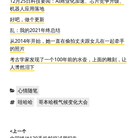
12月25日科技要闻：AI商业化加速、芯片竞争升级、
机器人应用落地
好吧，做个更新
乱：我的2021年终总结
从2014年开始，她一直在偷拍丈夫跟女儿在一起牵手
的照片
考古学家发现了一个100年前的水壶，上面的雕刻，让
人潸然泪下
分
心情随笔
类：
标
，
哇哈哈
哥本哈根气候变化大会
签：
文
<上一个
章
上