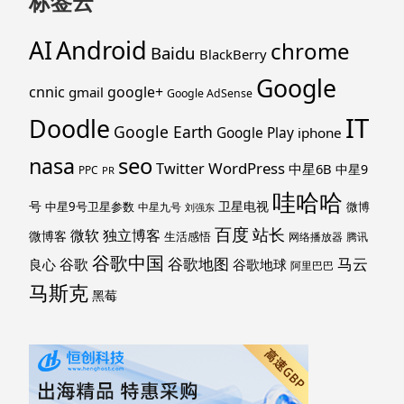
标签云
Android
AI
chrome
Baidu
BlackBerry
Google
cnnic
google+
gmail
Google AdSense
IT
Doodle
Google Earth
Google Play
iphone
nasa
seo
WordPress
Twitter
中星6B
中星9
PPC
PR
哇哈哈
号
卫星电视
中星9号卫星参数
微博
中星九号
刘强东
百度
站长
独立博客
微软
微博客
生活感悟
网络播放器
腾讯
谷歌中国
马云
谷歌地图
谷歌
谷歌地球
良心
阿里巴巴
马斯克
黑莓