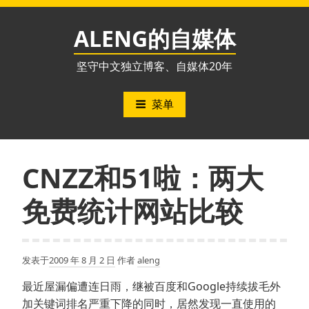
跳
至
ALENG的自媒体
内
容
坚守中文独立博客、自媒体20年
菜单
CNZZ和51啦：两大
免费统计网站比较
发表于
2009 年 8 月 2 日
作者
aleng
最近屋漏偏遭连日雨，继被百度和Google持续拔毛外
加关键词排名严重下降的同时，居然发现一直使用的