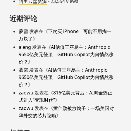
阿里云盘资源
- 23,554 views
近期评论
蒙需
发表在《
下次买 iPhone，可能不用掏一
万块了
》
aleng
发表在《
AI估值王座易主：Anthropic
9650亿美元登顶，GitHub Copilot为何悄然涨
价？
》
蒙需
发表在《
AI估值王座易主：Anthropic
9650亿美元登顶，GitHub Copilot为何悄然涨
价？
》
zaowu
发表在《
816亿美元背后：AI淘金热正
式进入“变现时代”
》
zaowu
发表在《
黄仁勋被放鸽子：一场美国对
华外交的芯片隐喻
》