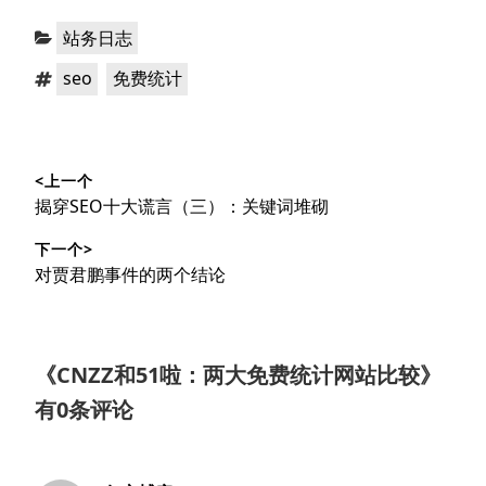
分
站务日志
类：
标
，
seo
免费统计
签：
文
<上一个
章
上
揭穿SEO十大谎言（三）：关键词堆砌
导
篇
下一个>
文
航
下
对贾君鹏事件的两个结论
章：
篇
文
章：
《
CNZZ和51啦：两大免费统计网站比较
》
有0条评论