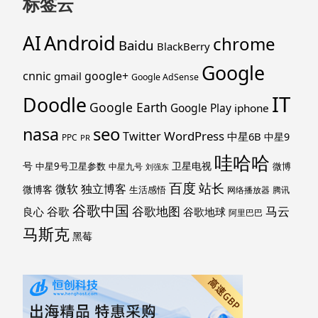
标签云
Android
AI
chrome
Baidu
BlackBerry
Google
cnnic
google+
gmail
Google AdSense
IT
Doodle
Google Earth
Google Play
iphone
nasa
seo
WordPress
Twitter
中星6B
中星9
PPC
PR
哇哈哈
号
卫星电视
中星9号卫星参数
微博
中星九号
刘强东
百度
站长
独立博客
微软
微博客
生活感悟
网络播放器
腾讯
谷歌中国
马云
谷歌地图
谷歌
谷歌地球
良心
阿里巴巴
马斯克
黑莓