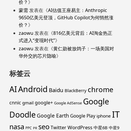
价？
》
蒙需
发表在《
AI估值王座易主：Anthropic
9650亿美元登顶，GitHub Copilot为何悄然涨
价？
》
zaowu
发表在《
816亿美元背后：AI淘金热正
式进入“变现时代”
》
zaowu
发表在《
黄仁勋被放鸽子：一场美国对
华外交的芯片隐喻
》
标签云
Android
AI
chrome
Baidu
BlackBerry
Google
cnnic
google+
gmail
Google AdSense
IT
Doodle
Google Earth
Google Play
iphone
nasa
seo
WordPress
Twitter
中星6B
中星9
PPC
PR