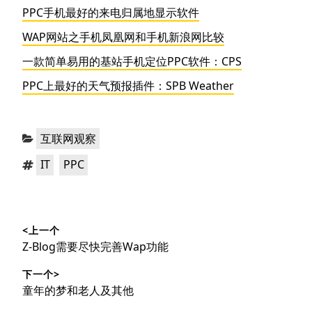
PPC手机最好的来电归属地显示软件
WAP网站之手机凤凰网和手机新浪网比较
一款简单易用的基站手机定位PPC软件：CPS
PPC上最好的天气预报插件：SPB Weather
分
互联网观察
类：
标
，
IT
PPC
签：
文
<上一个
章
上
Z-Blog需要尽快完善Wap功能
导
篇
下一个>
文
航
下
童年的梦和老人及其他
章：
篇