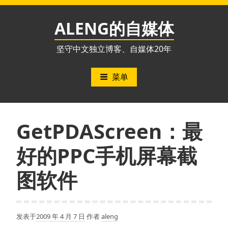
跳
至
ALENG的自媒体
内
容
坚守中文独立博客、自媒体20年
菜单
GetPDAScreen：最
好的PPC手机屏幕截
图软件
发表于
2009 年 4 月 7 日
作者
aleng