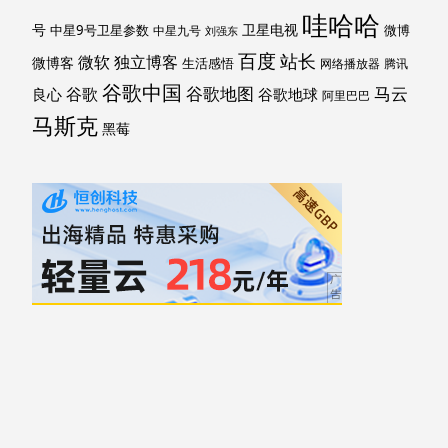
哇哈哈
号
卫星电视
中星9号卫星参数
微博
中星九号
刘强东
百度
站长
独立博客
微软
微博客
生活感悟
网络播放器
腾讯
谷歌中国
马云
谷歌地图
谷歌
谷歌地球
良心
阿里巴巴
马斯克
黑莓