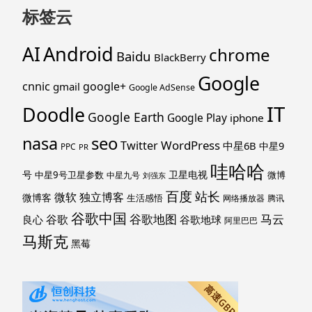
标签云
Android
AI
chrome
Baidu
BlackBerry
Google
cnnic
google+
gmail
Google AdSense
IT
Doodle
Google Earth
Google Play
iphone
nasa
seo
WordPress
Twitter
中星6B
中星9
PPC
PR
哇哈哈
号
卫星电视
中星9号卫星参数
微博
中星九号
刘强东
百度
站长
独立博客
微软
微博客
生活感悟
网络播放器
腾讯
谷歌中国
马云
谷歌地图
谷歌
谷歌地球
良心
阿里巴巴
马斯克
黑莓