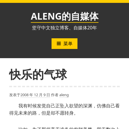
跳
至
ALENG的自媒体
内
容
坚守中文独立博客、自媒体20年
菜单
快乐的气球
发表于
2008 年 12 月 9 日
作者
aleng
我有时候发觉自己正坠入欲望的深渊，仿佛自己看
得见未来的路，但是却不愿转身。