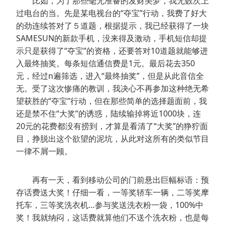
比如，为了那些毫无准备的发财美梦，我无数次上
过电台的当。先是某电视台的“夺宝”行动，我费了好大
的劲连续答对了５道题，根据提示，我已经获得了一块
SAMESUN的新款手机，没来得及激动，手机短信却提
示只是获得了“夺宝”的资格，还要答对10道题就能够进
入最终抽奖。每条短信通信费是1元。最后花去350
元，经过n遍筛选，进入“最终抽奖”，但是从此音信全
无。受了这次惨痛的教训，我决心不再参加这种绝无希
望获胜的“夺宝”行动，但在那些简单的选择题面前，我
还是禁不住“大奖”的诱惑，陆续输掉将近1000块，连
20元的花费都没有捞到，才算是看清了“大奖”的狰狞面
目，挣脱出这个欲望的泥坑，从此对这所有的类似节目
一律不屑一顾。
再有一天，看到移动公司的门前悬出巨幅标语：预
存话费送大奖！仔细一看，一等奖轿车一辆，二等奖摩
托车，三等奖洗衣机…参与奖送洗衣粉一袋，100%中
奖！我就纳闷，这话费就算他们不送个洗衣粉，也是每