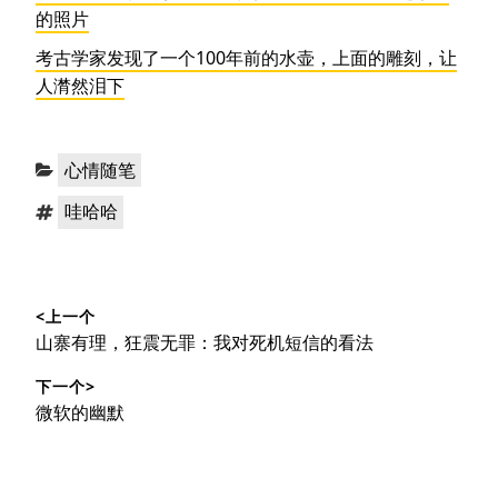
的照片
考古学家发现了一个100年前的水壶，上面的雕刻，让
人潸然泪下
分
心情随笔
类：
标
哇哈哈
签：
文
<上一个
章
上
山寨有理，狂震无罪：我对死机短信的看法
导
篇
下一个>
文
航
下
微软的幽默
章：
篇
文
章：