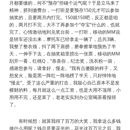
月都要缴的，何不“预存”些碰个运气呢？于是立马来了
精神，挤到缴费台，一打听是要预存150元才可以参加
抽奖的，且要两月内打完。150就150吧，反正都是咱
的，两月打不完，大不了再参加个“夺宝”什么的，也就
完了。心情激动地到兑奖台前，一打听，移动的MM说
是轿车还没出来，摩托车已经拿走一辆了，总共3辆。
我整了整衣领，抖了两下肩膀，磨拳擦掌地预热了半
天，一伸手下去，在抽奖箱里捞出一张票，移动的MM
刮开一看，红桃Q，“恭喜你，纪念奖，洗衣粉一袋，
感谢您参与，请拿好，慢走。”我有点傻眼的样子，又
想发火，脸蛋黑一阵红一阵地楞了半天，只好悻悻地
“慢走”。受了这么严重的打击，我疑心自己原本不是发
横财的料，每月就这么一点工资，也是大用不顶用，小
用用不完，还是算了，老老实实到办公室喝茶看报得
了。
有时候想：就算我得了百万的大奖，我拿这么多钱
做什么用呢？钱总是要花光的，花光这百万元之后，我