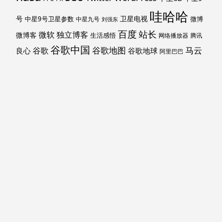
哇哈哈
号
卫星电视
中星9号卫星参数
微博
中星九号
刘强东
百度
站长
独立博客
微软
微博客
生活感悟
网络播放器
腾讯
谷歌中国
马云
谷歌地图
谷歌
谷歌地球
良心
阿里巴巴
马斯克
黑莓