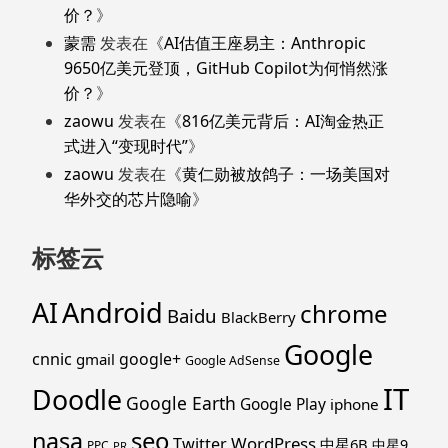
价？
》
蒙需
发表在《
AI估值王座易主：Anthropic
9650亿美元登顶，GitHub Copilot为何悄然涨
价？
》
zaowu
发表在《
816亿美元背后：AI淘金热正
式进入“变现时代”
》
zaowu
发表在《
黄仁勋被放鸽子：一场美国对
华外交的芯片隐喻
》
标签云
Android
AI
chrome
Baidu
BlackBerry
Google
cnnic
google+
gmail
Google AdSense
IT
Doodle
Google Earth
Google Play
iphone
nasa
seo
WordPress
Twitter
中星6B
中星9
PPC
PR