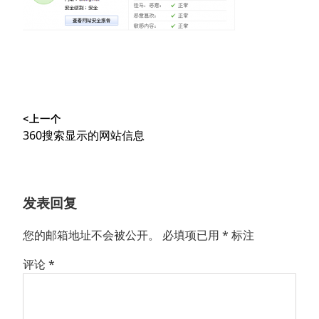
文
<上一个
章
上
360搜索显示的网站信息
导
篇
文
航
章：
发表回复
您的邮箱地址不会被公开。
必填项已用
*
标注
评论
*