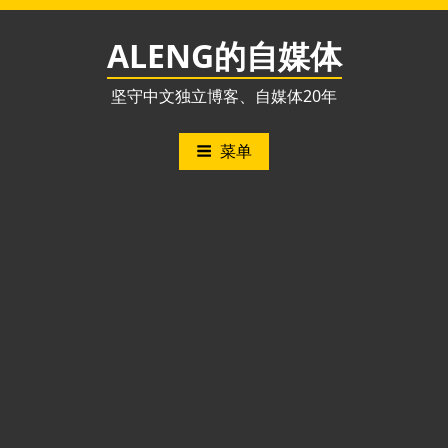
跳
至
ALENG的自媒体
内
容
坚守中文独立博客、自媒体20年
菜单