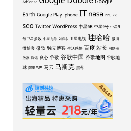
Google Doodle
Google
AdSense
IT
nasa
Earth
Google Play
iphone
PPC
PR
seo
WordPress
Twitter
中星6B
中星9号
中星9
哇哈哈
卫星电视
号卫星参数
微博
中星九号
刘强东
百度
站长
独立博客
微软
微博客
生活感悟
网络播
谷歌中国
谷歌地图
谷歌
谷歌地
良心
放器
腾讯
马斯克
马云
球
黑莓
阿里巴巴