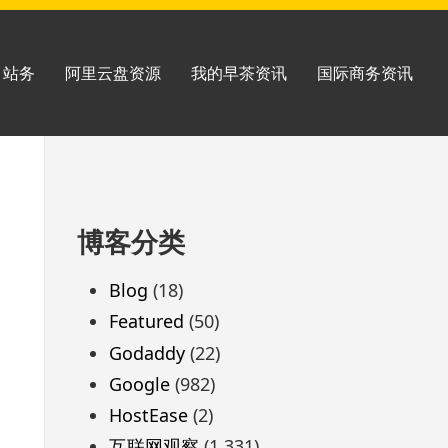
站务
阿里云盘资源
我的早茶资讯
国际商务资讯
跳
博客分类
至
页
Blog
(18)
脚
Featured
(50)
Godaddy
(22)
Google
(982)
HostEase
(2)
互联网观察
(1,331)