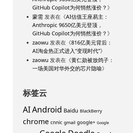
GitHub Copilot为何悄然涨价？
》
蒙需
发表在《
AI估值王座易主：
Anthropic 9650亿美元登顶，
GitHub Copilot为何悄然涨价？
》
zaowu
发表在《
816亿美元背后：
AI淘金热正式进入“变现时代”
》
zaowu
发表在《
黄仁勋被放鸽子：
一场美国对华外交的芯片隐喻
》
标签云
Android
AI
Baidu
BlackBerry
chrome
cnnic
google+
gmail
Google