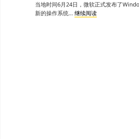
当地时间6月24日，微软正式发布了Window
Windows
新的操作系统…
继续阅读
11
正
式
发
布
（附：
下
载
安
装
方
法）