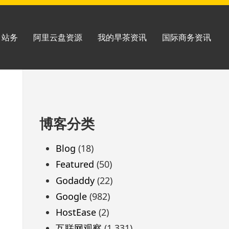
站务
阿里云盘资源
我的早茶资讯
国际商务资讯
跳
博客分类
至
页
Blog
(18)
脚
Featured
(50)
Godaddy
(22)
Google
(982)
HostEase
(2)
互联网观察
(1,331)