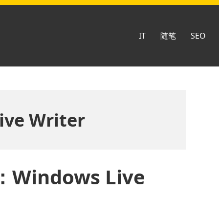
IT
随笔
SEO
ve Writer
ndows Live