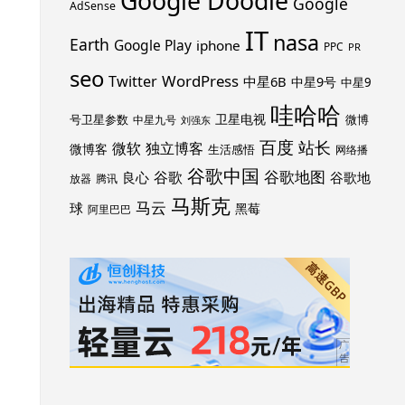
Google Doodle
Google
AdSense
IT
nasa
Earth
Google Play
iphone
PPC
PR
seo
WordPress
Twitter
中星6B
中星9号
中星9
哇哈哈
卫星电视
号卫星参数
微博
中星九号
刘强东
百度
站长
独立博客
微软
微博客
生活感悟
网络播
谷歌中国
谷歌地图
谷歌
谷歌地
良心
放器
腾讯
马斯克
马云
球
黑莓
阿里巴巴