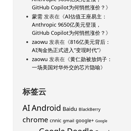
GitHub Copilot为何悄然涨价？
》
蒙需
发表在《
AI估值王座易主：
Anthropic 9650亿美元登顶，
GitHub Copilot为何悄然涨价？
》
zaowu
发表在《
816亿美元背后：
AI淘金热正式进入“变现时代”
》
zaowu
发表在《
黄仁勋被放鸽子：
一场美国对华外交的芯片隐喻
》
标签云
Android
AI
Baidu
BlackBerry
chrome
cnnic
google+
gmail
Google