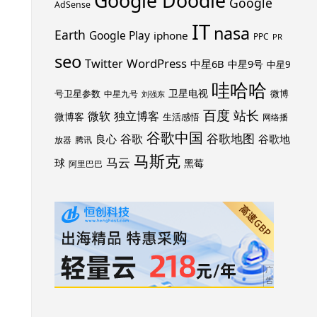
Google Doodle
Google
AdSense
IT
nasa
Earth
Google Play
iphone
PPC
PR
seo
WordPress
Twitter
中星6B
中星9号
中星9
哇哈哈
卫星电视
号卫星参数
微博
中星九号
刘强东
百度
站长
独立博客
微软
微博客
生活感悟
网络播
谷歌中国
谷歌地图
谷歌
谷歌地
良心
放器
腾讯
马斯克
马云
球
黑莓
阿里巴巴