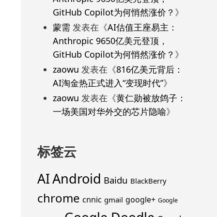
GitHub Copilot为何悄然涨价？
》
蒙需
发表在《
AI估值王座易主：
Anthropic 9650亿美元登顶，
GitHub Copilot为何悄然涨价？
》
zaowu
发表在《
816亿美元背后：
AI淘金热正式进入“变现时代”
》
zaowu
发表在《
黄仁勋被放鸽子：
一场美国对华外交的芯片隐喻
》
标签云
Android
AI
Baidu
BlackBerry
chrome
cnnic
google+
gmail
Google