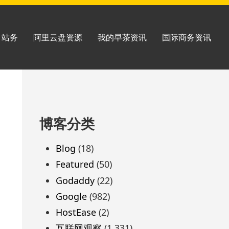
站务
阿里云盘资源
我的早茶资讯
国际商务资讯
跳
博客分类
至
页
Blog
(18)
脚
Featured
(50)
Godaddy
(22)
Google
(982)
HostEase
(2)
互联网观察
(1,331)