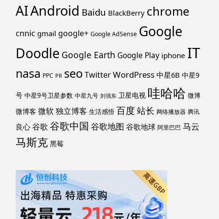
Android
AI
chrome
Baidu
BlackBerry
Google
cnnic
google+
gmail
Google AdSense
IT
Doodle
Google Earth
Google Play
iphone
nasa
seo
WordPress
Twitter
中星6B
中星9
PPC
PR
哇哈哈
号
卫星电视
中星9号卫星参数
微博
中星九号
刘强东
百度
站长
独立博客
微软
微博客
生活感悟
网络播放器
腾讯
谷歌中国
马云
谷歌地图
谷歌
谷歌地球
良心
阿里巴巴
马斯克
黑莓