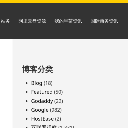
站务
阿里云盘资源
我的早茶资讯
国际商务资讯
跳
博客分类
至
页
Blog
(18)
脚
Featured
(50)
Godaddy
(22)
Google
(982)
HostEase
(2)
互联网观察
(1,331)