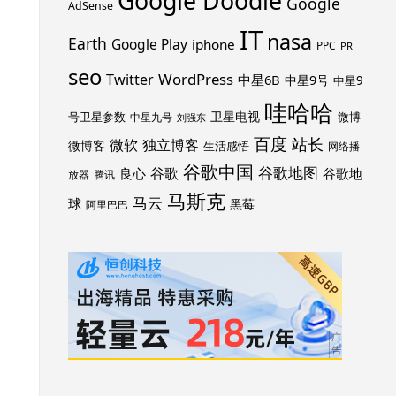
Google Doodle
Google
AdSense
IT
nasa
Earth
Google Play
iphone
PPC
PR
seo
WordPress
Twitter
中星6B
中星9号
中星9
哇哈哈
卫星电视
号卫星参数
微博
中星九号
刘强东
百度
站长
独立博客
微软
微博客
生活感悟
网络播
谷歌中国
谷歌地图
谷歌
谷歌地
良心
放器
腾讯
马斯克
马云
球
黑莓
阿里巴巴