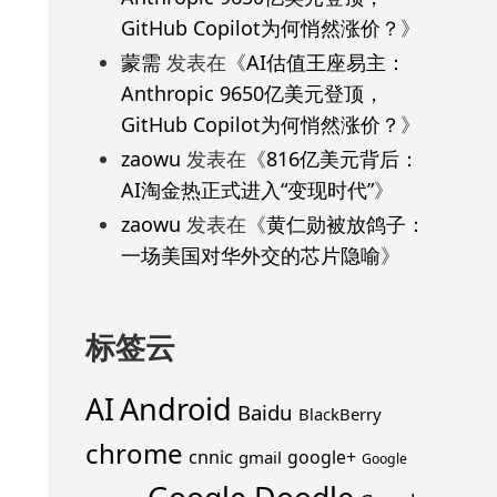
GitHub Copilot为何悄然涨价？
》
蒙需
发表在《
AI估值王座易主：
Anthropic 9650亿美元登顶，
GitHub Copilot为何悄然涨价？
》
zaowu
发表在《
816亿美元背后：
AI淘金热正式进入“变现时代”
》
zaowu
发表在《
黄仁勋被放鸽子：
一场美国对华外交的芯片隐喻
》
标签云
Android
AI
Baidu
BlackBerry
chrome
cnnic
google+
gmail
Google