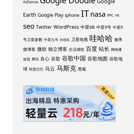
Google Doodle
Google
AdSense
IT
nasa
Earth
Google Play
iphone
PPC
PR
seo
WordPress
Twitter
中星6B
中星9号
中星9
哇哈哈
卫星电视
号卫星参数
微博
中星九号
刘强东
百度
站长
独立博客
微软
微博客
生活感悟
网络播
谷歌中国
谷歌地图
谷歌
谷歌地
良心
放器
腾讯
马斯克
马云
球
黑莓
阿里巴巴