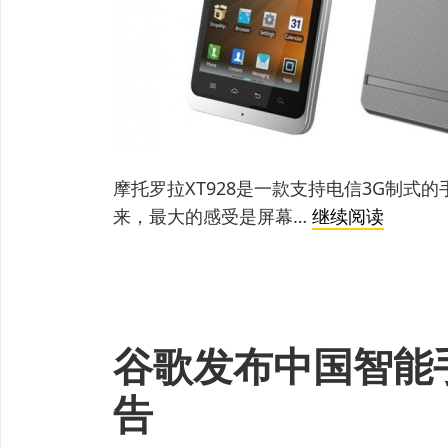
摩托罗拉XT928是一款支持电信3G制式的
摩
来，最大的感受是屏幕…
继续阅读
托
罗
拉
XT928
谷歌发布中国智能
手
机
告
WIFI
故