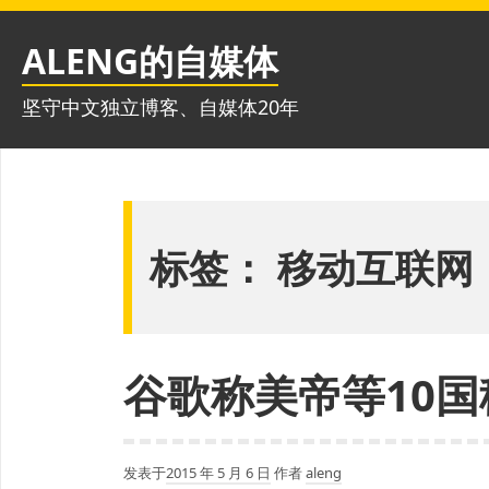
跳
至
ALENG的自媒体
内
容
坚守中文独立博客、自媒体20年
标签：
移动互联网
谷歌称美帝等10国
发表于
2015 年 5 月 6 日
作者
aleng