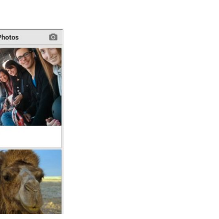
网
写
真