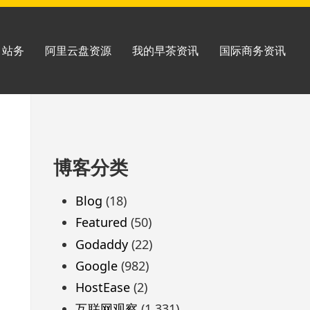
站务
阿里云盘资源
我的早茶资讯
国际商务资讯
跳
博客分类
至
页
Blog
(18)
脚
Featured
(50)
Godaddy
(22)
Google
(982)
HostEase
(2)
互联网观察
(1,331)