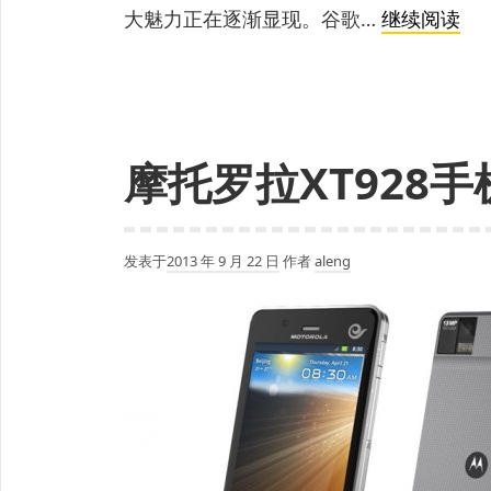
谷
大魅力正在逐渐显现。谷歌…
继续阅读
歌
称
美
帝
摩托罗拉XT928手
等
10
国
移
发表于
2013 年 9 月 22 日
作者
aleng
动
搜
索
量
首
超
PC