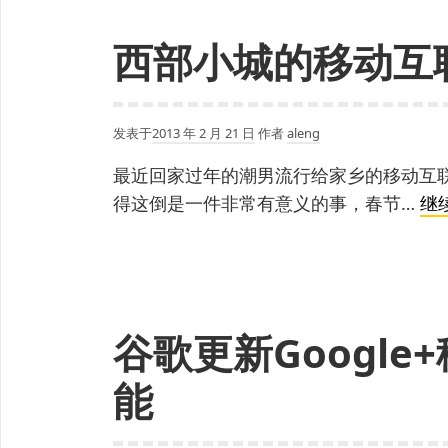
安
西部小城的移动互
装
的
Android
应
发表于
2013 年 2 月 21 日
作者
aleng
用
最近回家过年的潮男流行给家乡的移动互
得这倒是一件非常有意义的事，春节…
继
谷歌更新Google
能