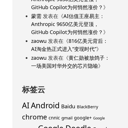
GitHub Copilot为何悄然涨价？
》
蒙需
发表在《
AI估值王座易主：
Anthropic 9650亿美元登顶，
GitHub Copilot为何悄然涨价？
》
zaowu
发表在《
816亿美元背后：
AI淘金热正式进入“变现时代”
》
zaowu
发表在《
黄仁勋被放鸽子：
一场美国对华外交的芯片隐喻
》
标签云
Android
AI
Baidu
BlackBerry
chrome
cnnic
google+
gmail
Google