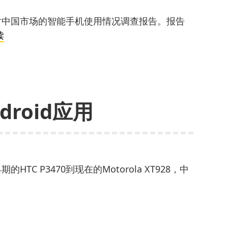
针对中国市场的智能手机使用情况调查报告。报告
谷
读
歌
发
布
中
roid应用
国
智
能
手
机
TC P3470到现在的Motorola XT928，中
使
用
情
况