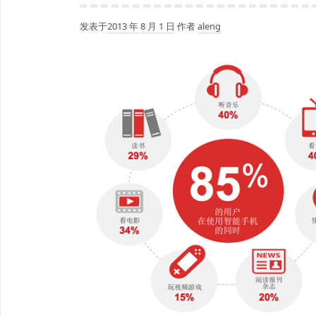
障
发表于
2013 年 8 月 1 日
作者
aleng
解
决
办
法