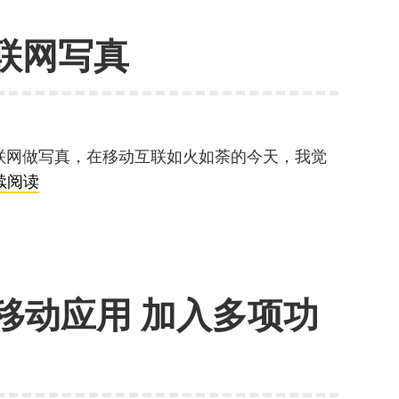
调
查
联网写真
报
告
联网做写真，在移动互联如火如荼的今天，我觉
西
续阅读
部
小
城
的
+移动应用 加入多项功
移
动
互
联