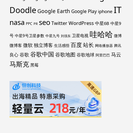
IT
Doodle
Google Earth
Google Play
iphone
nasa
seo
WordPress
Twitter
中星6B
中星9
PPC
PR
哇哈哈
号
卫星电视
中星9号卫星参数
微博
中星九号
刘强东
百度
站长
独立博客
微软
微博客
生活感悟
网络播放器
腾讯
谷歌中国
马云
谷歌地图
谷歌
谷歌地球
良心
阿里巴巴
马斯克
黑莓