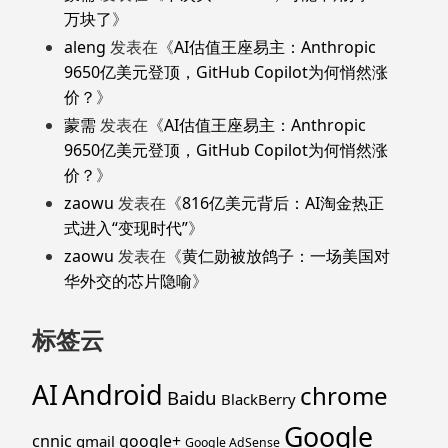
万块了
》
aleng
发表在《
AI估值王座易主：Anthropic
9650亿美元登顶，GitHub Copilot为何悄然涨
价？
》
蒙需
发表在《
AI估值王座易主：Anthropic
9650亿美元登顶，GitHub Copilot为何悄然涨
价？
》
zaowu
发表在《
816亿美元背后：AI淘金热正
式进入“变现时代”
》
zaowu
发表在《
黄仁勋被放鸽子：一场美国对
华外交的芯片隐喻
》
标签云
Android
AI
chrome
Baidu
BlackBerry
Google
cnnic
google+
gmail
Google AdSense