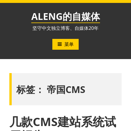
跳
至
ALENG的自媒体
内
容
坚守中文独立博客、自媒体20年
菜单
标签：
帝国CMS
几款CMS建站系统试