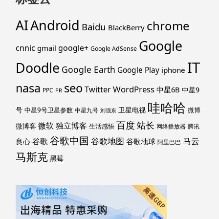
Android
AI
chrome
Baidu
BlackBerry
Google
cnnic
google+
gmail
Google AdSense
IT
Doodle
Google Earth
Google Play
iphone
nasa
seo
WordPress
Twitter
中星6B
中星9
PPC
PR
哇哈哈
号
卫星电视
中星9号卫星参数
微博
中星九号
刘强东
百度
站长
独立博客
微软
微博客
生活感悟
网络播放器
腾讯
谷歌中国
马云
谷歌地图
谷歌
谷歌地球
良心
阿里巴巴
马斯克
黑莓