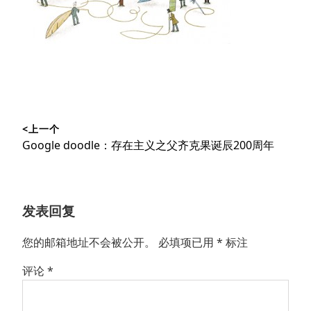
文
<上一个
章
上
Google doodle：存在主义之父齐克果诞辰200周年
导
篇
文
航
章：
发表回复
您的邮箱地址不会被公开。
必填项已用
*
标注
评论
*