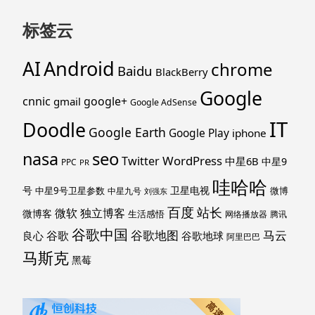
标签云
Android
AI
chrome
Baidu
BlackBerry
Google
cnnic
google+
gmail
Google AdSense
IT
Doodle
Google Earth
Google Play
iphone
nasa
seo
WordPress
Twitter
中星6B
中星9
PPC
PR
哇哈哈
号
卫星电视
中星9号卫星参数
微博
中星九号
刘强东
百度
站长
独立博客
微软
微博客
生活感悟
网络播放器
腾讯
谷歌中国
马云
谷歌地图
谷歌
谷歌地球
良心
阿里巴巴
马斯克
黑莓