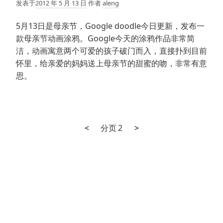
发表于
2012 年 5 月 13 日
作者
aleng
5月13日是母亲节，Google doodle今日更新，发布一
款母亲节动画涂鸦。Google今天的涂鸦作品非常简
洁，动画寓意两个可爱的孩子破门而入，直接扑到目前
怀里，给亲爱的妈妈送上母亲节的甜蜜的吻，非常有意
思。
上
下
文
<
分页
2
>
一
一
章
页
页
分
页