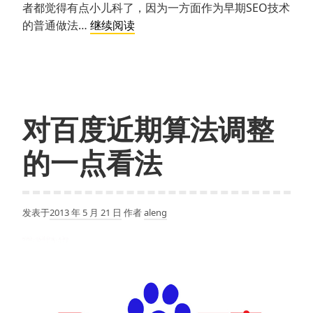
者都觉得有点小儿科了，因为一方面作为早期SEO技术
奇
的普通做法…
继续阅读
葩
的
新
浪
新
对百度近期算法调整
闻
标
的一点看法
题
SEO
技
发表于
2013 年 5 月 21 日
作者
aleng
术：
关
键
词
堆
砌？