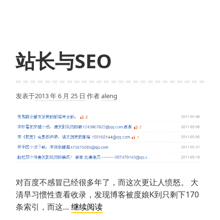
收
录
10
月
站长与SEO
18
日
大
发表于
2013 年 6 月 25 日
作者
aleng
更
新
对百度不感冒已经很多年了，而这次更让人愤怒。 大
清早习惯性查看收录，发现博客被度娘K到只剩下170
站
条索引，而这…
继续阅读
长