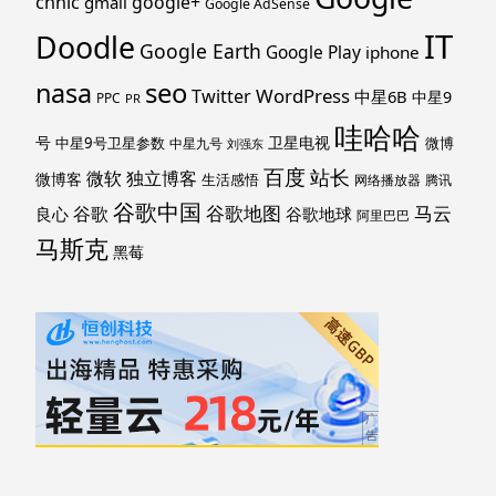
cnnic
google+
gmail
Google AdSense
IT
Doodle
Google Earth
Google Play
iphone
nasa
seo
WordPress
Twitter
中星6B
中星9
PPC
PR
哇哈哈
号
卫星电视
中星9号卫星参数
微博
中星九号
刘强东
百度
站长
独立博客
微软
微博客
生活感悟
网络播放器
腾讯
谷歌中国
马云
谷歌地图
谷歌
谷歌地球
良心
阿里巴巴
马斯克
黑莓