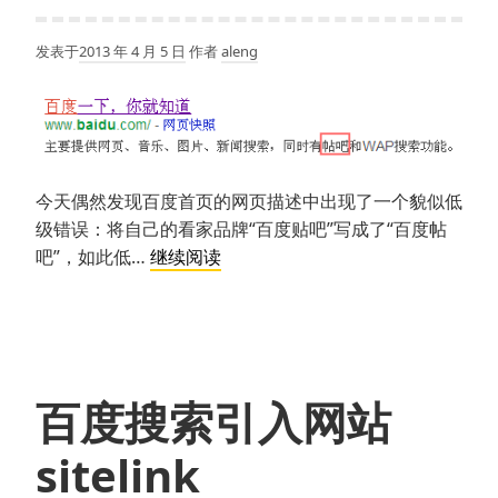
的
一
发表于
2013 年 4 月 5 日
作者
aleng
点
看
法
今天偶然发现百度首页的网页描述中出现了一个貌似低
级错误：将自己的看家品牌“百度贴吧”写成了“百度帖
百
吧”，如此低…
继续阅读
度
惊
现
低
级
百度搜索引入网站
错
误：
sitelink
帖