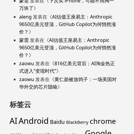
蒙需
发表在《
下次买 iPhone，可能不用掏一
万块了
》
aleng
发表在《
AI估值王座易主：Anthropic
9650亿美元登顶，GitHub Copilot为何悄然涨
价？
》
蒙需
发表在《
AI估值王座易主：Anthropic
9650亿美元登顶，GitHub Copilot为何悄然涨
价？
》
zaowu
发表在《
816亿美元背后：AI淘金热正
式进入“变现时代”
》
zaowu
发表在《
黄仁勋被放鸽子：一场美国对
华外交的芯片隐喻
》
标签云
Android
AI
chrome
Baidu
BlackBerry
Google