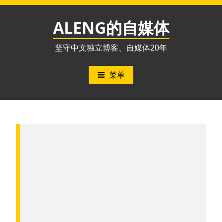
跳
至
ALENG的自媒体
内
容
坚守中文独立博客、自媒体20年
菜单