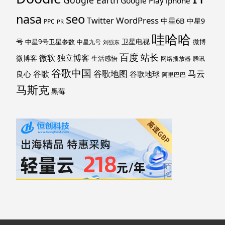
Google Earth
Google Play
iphone
nasa
seo
WordPress
Twitter
中星6B
中星9
PPC
PR
哇哈哈
号
卫星电视
中星9号卫星参数
微博
中星九号
刘强东
百度
站长
独立博客
微软
微博客
生活感悟
网络播放器
腾讯
谷歌中国
马云
谷歌地图
谷歌
谷歌地球
良心
阿里巴巴
马斯克
黑莓