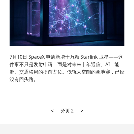
7月10日 SpaceX 申请新增十万颗 Starlink 卫星——这
件事不只是发射申请，而是对未来十年通信、AI、能
源、交通格局的提前占位。低轨太空圈的圈地赛，已经
没有回头路。
上
下
文
<
分页
2
>
一
一
章
页
页