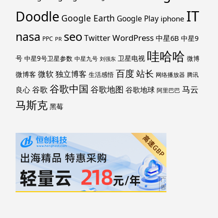
IT
Doodle
Google Earth
Google Play
iphone
nasa
seo
WordPress
Twitter
中星6B
中星9
PPC
PR
哇哈哈
号
卫星电视
中星9号卫星参数
微博
中星九号
刘强东
百度
站长
独立博客
微软
微博客
生活感悟
网络播放器
腾讯
谷歌中国
马云
谷歌地图
谷歌
谷歌地球
良心
阿里巴巴
马斯克
黑莓