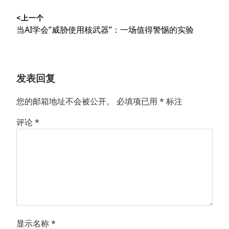
文
<上一个
章
上
当AI学会”威胁使用核武器”：一场值得警惕的实验
导
篇
文
航
章：
发表回复
您的邮箱地址不会被公开。
必填项已用
*
标注
评论
*
显示名称
*