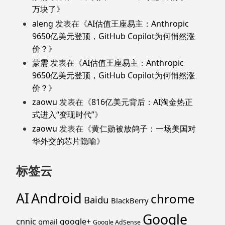
万块了
》
aleng
发表在《
AI估值王座易主：Anthropic
9650亿美元登顶，GitHub Copilot为何悄然涨
价？
》
蒙需
发表在《
AI估值王座易主：Anthropic
9650亿美元登顶，GitHub Copilot为何悄然涨
价？
》
zaowu
发表在《
816亿美元背后：AI淘金热正
式进入“变现时代”
》
zaowu
发表在《
黄仁勋被放鸽子：一场美国对
华外交的芯片隐喻
》
标签云
Android
AI
chrome
Baidu
BlackBerry
Google
cnnic
google+
gmail
Google AdSense