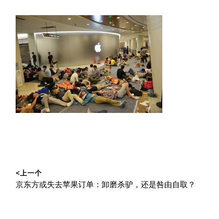
文
<上一个
章
上
京东方或失去苹果订单：卸磨杀驴，还是咎由自取？
导
篇
文
航