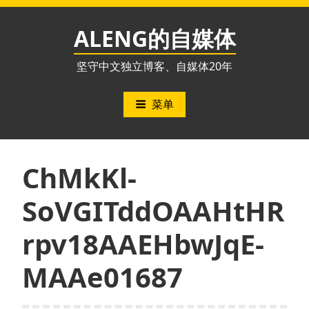
跳
至
ALENG的自媒体
内
容
坚守中文独立博客、自媒体20年
菜单
ChMkKl-
SoVGITddOAAHtHR
rpv18AAEHbwJqE-
MAAe01687