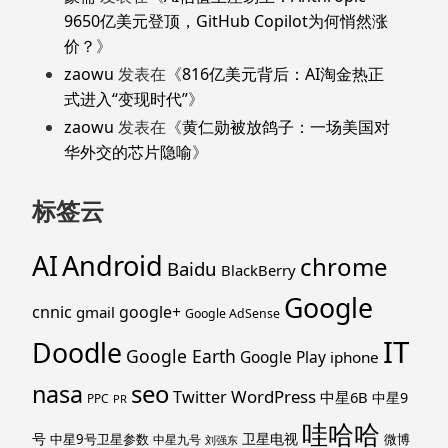
9650亿美元登顶，GitHub Copilot为何悄然涨
价？
》
zaowu
发表在《
816亿美元背后：AI淘金热正
式进入“变现时代”
》
zaowu
发表在《
黄仁勋被放鸽子：一场美国对
华外交的芯片隐喻
》
标签云
Android
AI
chrome
Baidu
BlackBerry
Google
cnnic
google+
gmail
Google AdSense
IT
Doodle
Google Earth
Google Play
iphone
nasa
seo
WordPress
Twitter
中星6B
中星9
PPC
PR
哇哈哈
号
卫星电视
中星9号卫星参数
微博
中星九号
刘强东