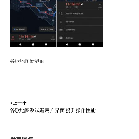
谷歌地图新界面
文
<上一个
章
上
谷歌地图测试新用户界面 提升操作性能
导
篇
文
航
章：