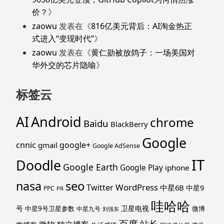
价？
》
zaowu
发表在《
816亿美元背后：AI淘金热正
式进入“变现时代”
》
zaowu
发表在《
黄仁勋被放鸽子：一场美国对
华外交的芯片隐喻
》
标签云
Android
AI
chrome
Baidu
BlackBerry
Google
cnnic
google+
gmail
Google AdSense
IT
Doodle
Google Earth
Google Play
iphone
nasa
seo
WordPress
Twitter
中星6B
中星9
PPC
PR
哇哈哈
号
卫星电视
中星9号卫星参数
微博
中星九号
刘强东
百度
站长