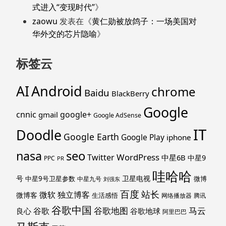
式进入“变现时代”
》
zaowu
发表在《
黄仁勋被放鸽子：一场美国对
华外交的芯片隐喻
》
标签云
Android
AI
chrome
Baidu
BlackBerry
Google
cnnic
google+
gmail
Google AdSense
IT
Doodle
Google Earth
Google Play
iphone
nasa
seo
WordPress
Twitter
中星6B
中星9
PPC
PR
哇哈哈
号
卫星电视
中星9号卫星参数
微博
中星九号
刘强东
百度
站长
独立博客
微软
微博客
生活感悟
网络播放器
腾讯
谷歌中国
马云
谷歌地图
谷歌
谷歌地球
良心
阿里巴巴