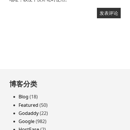
跳
博客分类
至
页
Blog
(18)
脚
Featured
(50)
Godaddy
(22)
Google
(982)
HostEase
(2)