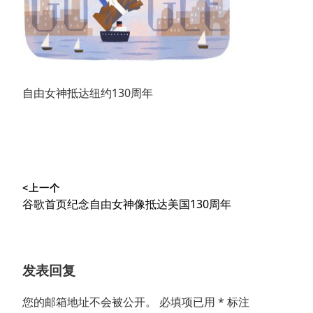
自由女神抵达纽约130周年
文
<上一个
章
上
谷歌首页纪念自由女神像抵达美国130周年
导
篇
文
航
章：
发表回复
您的邮箱地址不会被公开。
必填项已用
*
标注