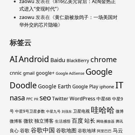
zaowu
发表在《
816亿美元背后：AI淘金热正
式进入“变现时代”
》
zaowu
发表在《
黄仁勋被放鸽子：一场美国对
华外交的芯片隐喻
》
标签云
Android
AI
chrome
Baidu
BlackBerry
Google
cnnic
google+
gmail
Google AdSense
IT
Doodle
Google Earth
Google Play
iphone
nasa
seo
WordPress
Twitter
中星6B
中星9
PPC
PR
哇哈哈
号
卫星电视
中星9号卫星参数
微博
中星九号
刘强东
百度
站长
独立博客
微软
微博客
生活感悟
网络播放器
腾讯
谷歌中国
马云
谷歌地图
谷歌
谷歌地球
良心
阿里巴巴