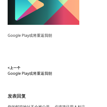
Google Play或将重返我朝
文
<上一个
章
上
Google Play或将重返我朝
导
篇
文
航
章：
发表回复
您的邮箱地址不会被公开。
必填项已用
*
标注