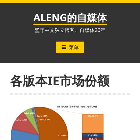
跳
至
ALENG的自媒体
内
容
坚守中文独立博客、自媒体20年
菜单
各版本IE市场份额