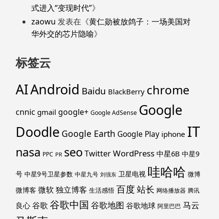
式进入“变现时代”
》
zaowu
发表在《
黄仁勋被放鸽子：一场美国对
华外交的芯片隐喻
》
标签云
Android
AI
chrome
Baidu
BlackBerry
Google
cnnic
google+
gmail
Google AdSense
IT
Doodle
Google Earth
Google Play
iphone
nasa
seo
WordPress
Twitter
中星6B
中星9
PPC
PR
哇哈哈
号
卫星电视
中星9号卫星参数
微博
中星九号
刘强东
百度
站长
独立博客
微软
微博客
生活感悟
网络播放器
腾讯
谷歌中国
马云
谷歌地图
谷歌
谷歌地球
良心
阿里巴巴