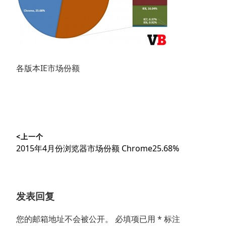
各版本IE市场份额
文
<上一个
章
上
2015年4月份浏览器市场份额 Chrome25.68%
导
篇
文
航
章：
发表回复
您的邮箱地址不会被公开。
必填项已用
*
标注