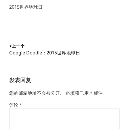
2015世界地球日
文
<上一个
章
上
Google Doodle：2015世界地球日
导
篇
文
航
章：
发表回复
您的邮箱地址不会被公开。
必填项已用
*
标注
评论
*