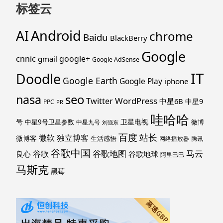
标签云
Android
AI
chrome
Baidu
BlackBerry
Google
cnnic
google+
gmail
Google AdSense
IT
Doodle
Google Earth
Google Play
iphone
nasa
seo
WordPress
Twitter
中星6B
中星9
PPC
PR
哇哈哈
号
卫星电视
中星9号卫星参数
微博
中星九号
刘强东
百度
站长
独立博客
微软
微博客
生活感悟
网络播放器
腾讯
谷歌中国
马云
谷歌地图
谷歌
谷歌地球
良心
阿里巴巴
马斯克
黑莓