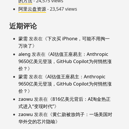
的方法
- 24,575 views
阿里云盘资源
- 23,547 views
近期评论
蒙需
发表在《
下次买 iPhone，可能不用掏一
万块了
》
aleng
发表在《
AI估值王座易主：Anthropic
9650亿美元登顶，GitHub Copilot为何悄然涨
价？
》
蒙需
发表在《
AI估值王座易主：Anthropic
9650亿美元登顶，GitHub Copilot为何悄然涨
价？
》
zaowu
发表在《
816亿美元背后：AI淘金热正
式进入“变现时代”
》
zaowu
发表在《
黄仁勋被放鸽子：一场美国对
华外交的芯片隐喻
》