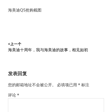
海美迪Q5抢购截图
文
<上一个
章
上
海美迪十周年，我与海美迪的故事，相见如初
导
篇
文
航
章：
发表回复
您的邮箱地址不会被公开。
必填项已用
*
标注
评论
*