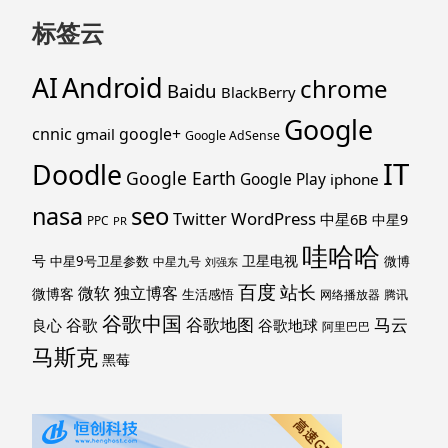
标签云
Android
AI
chrome
Baidu
BlackBerry
Google
cnnic
google+
gmail
Google AdSense
IT
Doodle
Google Earth
Google Play
iphone
nasa
seo
WordPress
Twitter
中星6B
中星9
PPC
PR
哇哈哈
号
卫星电视
中星9号卫星参数
微博
中星九号
刘强东
百度
站长
独立博客
微软
微博客
生活感悟
网络播放器
腾讯
谷歌中国
马云
谷歌地图
谷歌
谷歌地球
良心
阿里巴巴
马斯克
黑莓