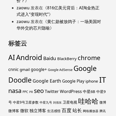
价？
》
zaowu
发表在《
816亿美元背后：AI淘金热正
式进入“变现时代”
》
zaowu
发表在《
黄仁勋被放鸽子：一场美国对
华外交的芯片隐喻
》
标签云
Android
AI
chrome
Baidu
BlackBerry
Google
cnnic
google+
gmail
Google AdSense
IT
Doodle
Google Earth
Google Play
iphone
nasa
seo
WordPress
Twitter
中星6B
中星9
PPC
PR
哇哈哈
号
卫星电视
中星9号卫星参数
微博
中星九号
刘强东
百度
站长
独立博客
微软
微博客
生活感悟
网络播放器
腾讯