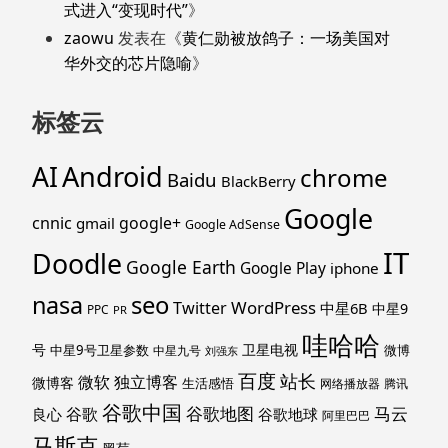
式进入“变现时代”
》
zaowu
发表在《
黄仁勋被放鸽子：一场美国对
华外交的芯片隐喻
》
标签云
Android
AI
chrome
Baidu
BlackBerry
Google
cnnic
google+
gmail
Google AdSense
IT
Doodle
Google Earth
Google Play
iphone
nasa
seo
WordPress
Twitter
中星6B
中星9
PPC
PR
哇哈哈
号
卫星电视
中星9号卫星参数
微博
中星九号
刘强东
百度
站长
独立博客
微软
微博客
生活感悟
网络播放器
腾讯
谷歌中国
马云
谷歌地图
谷歌
谷歌地球
良心
阿里巴巴
马斯克