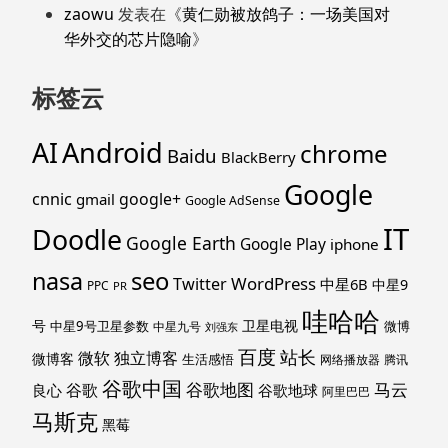
zaowu
发表在《
黄仁勋被放鸽子：一场美国对
华外交的芯片隐喻
》
标签云
Android
AI
chrome
Baidu
BlackBerry
Google
cnnic
google+
gmail
Google AdSense
IT
Doodle
Google Earth
Google Play
iphone
nasa
seo
WordPress
Twitter
中星6B
中星9
PPC
PR
哇哈哈
号
卫星电视
中星9号卫星参数
微博
中星九号
刘强东
百度
站长
独立博客
微软
微博客
生活感悟
网络播放器
腾讯
谷歌中国
马云
谷歌地图
谷歌
谷歌地球
良心
阿里巴巴
马斯克
黑莓