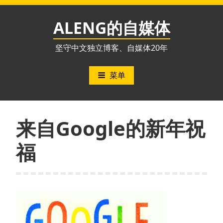
跳
至
ALENG的自媒体
内
容
坚守中文独立博客、自媒体20年
菜单
来自Google的新年祝
福