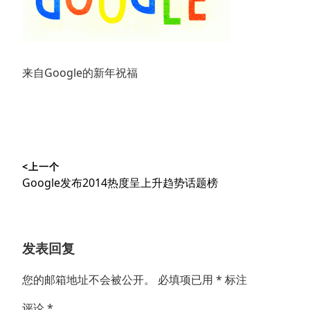
来自Google的新年祝福
文
<上一个
章
上
Google发布2014热度呈上升趋势话题榜
导
篇
文
航
章：
发表回复
您的邮箱地址不会被公开。
必填项已用
*
标注
评论
*