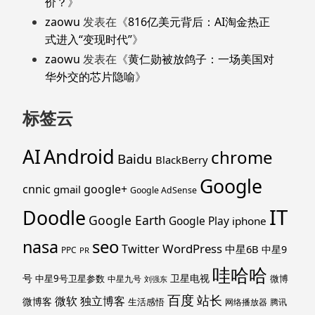
价？
》
zaowu
发表在《
816亿美元背后：AI淘金热正
式进入“变现时代”
》
zaowu
发表在《
黄仁勋被放鸽子：一场美国对
华外交的芯片隐喻
》
标签云
Android
AI
chrome
Baidu
BlackBerry
Google
cnnic
google+
gmail
Google AdSense
IT
Doodle
Google Earth
Google Play
iphone
nasa
seo
WordPress
Twitter
中星6B
中星9
PPC
PR
哇哈哈
号
卫星电视
中星9号卫星参数
微博
中星九号
刘强东
百度
站长
独立博客
微软
微博客
生活感悟
网络播放器
腾讯