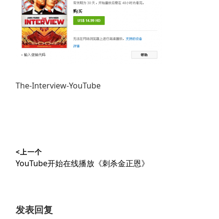
The-Interview-YouTube
文
<上一个
章
上
YouTube开始在线播放《刺杀金正恩》
导
篇
文
航
章：
发表回复