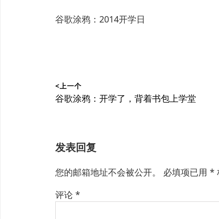
谷歌涂鸦：2014开学日
文
<上一个
章
上
谷歌涂鸦：开学了，背着书包上学堂
篇
导
文
航
章：
发表回复
您的邮箱地址不会被公开。
必填项已用
*
评论
*