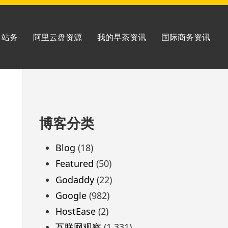
站务
阿里云盘资源
我的早茶资讯
国际商务资讯
跳
博客分类
至
页
Blog
(18)
脚
Featured
(50)
Godaddy
(22)
Google
(982)
HostEase
(2)
互联网观察
(1,331)