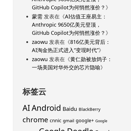
GitHub Copilot为何悄然涨价？
》
蒙需
发表在《
AI估值王座易主：
Anthropic 9650亿美元登顶，
GitHub Copilot为何悄然涨价？
》
zaowu
发表在《
816亿美元背后：
AI淘金热正式进入“变现时代”
》
zaowu
发表在《
黄仁勋被放鸽子：
一场美国对华外交的芯片隐喻
》
标签云
Android
AI
Baidu
BlackBerry
chrome
cnnic
google+
gmail
Google