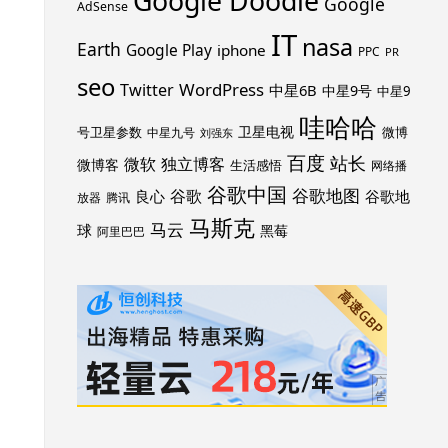
Google Doodle
Google
AdSense
IT
nasa
Earth
Google Play
iphone
PPC
PR
seo
WordPress
Twitter
中星6B
中星9号
中星9
哇哈哈
卫星电视
号卫星参数
微博
中星九号
刘强东
百度
站长
独立博客
微软
微博客
生活感悟
网络播
谷歌中国
谷歌地图
谷歌
谷歌地
良心
放器
腾讯
马斯克
马云
球
黑莓
阿里巴巴