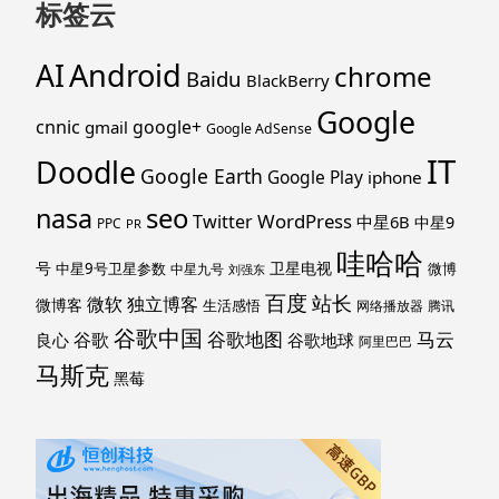
标签云
Android
AI
chrome
Baidu
BlackBerry
Google
cnnic
google+
gmail
Google AdSense
IT
Doodle
Google Earth
Google Play
iphone
nasa
seo
WordPress
Twitter
中星6B
中星9
PPC
PR
哇哈哈
号
卫星电视
中星9号卫星参数
微博
中星九号
刘强东
百度
站长
独立博客
微软
微博客
生活感悟
网络播放器
腾讯
谷歌中国
马云
谷歌地图
谷歌
谷歌地球
良心
阿里巴巴
马斯克
黑莓