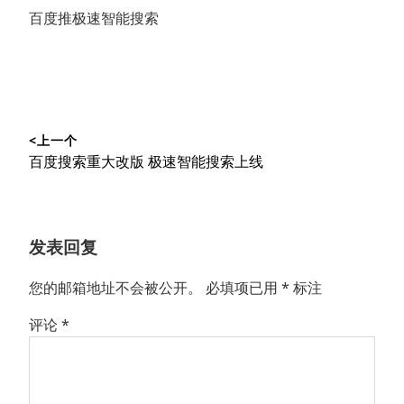
百度推极速智能搜索
文
<上一个
章
上
百度搜索重大改版 极速智能搜索上线
导
篇
文
航
章：
发表回复
您的邮箱地址不会被公开。
必填项已用
*
标注
评论
*