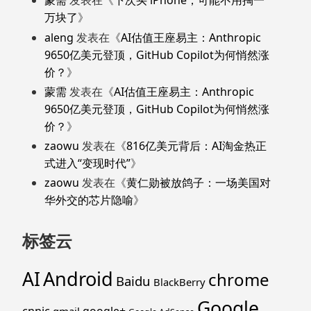
蒙需
发表在《
下次买 iPhone，可能不用掏一
万块了
》
aleng
发表在《
AI估值王座易主：Anthropic
9650亿美元登顶，GitHub Copilot为何悄然涨
价？
》
蒙需
发表在《
AI估值王座易主：Anthropic
9650亿美元登顶，GitHub Copilot为何悄然涨
价？
》
zaowu
发表在《
816亿美元背后：AI淘金热正
式进入“变现时代”
》
zaowu
发表在《
黄仁勋被放鸽子：一场美国对
华外交的芯片隐喻
》
标签云
Android
AI
chrome
Baidu
BlackBerry
Google
cnnic
google+
gmail