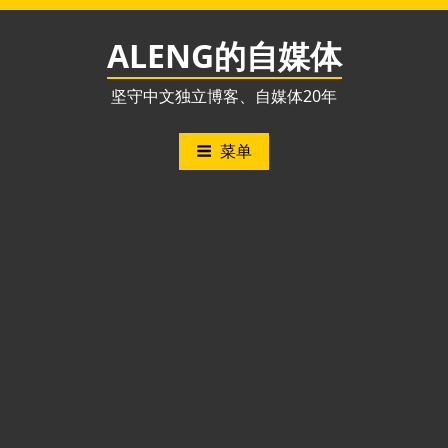
跳
至
ALENG的自媒体
内
容
坚守中文独立博客、自媒体20年
菜单