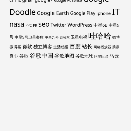
Google AdSense
IT
Doodle
Google Earth
Google Play
iphone
nasa
seo
WordPress
Twitter
中星6B
中星9
PPC
PR
哇哈哈
号
卫星电视
中星9号卫星参数
微博
中星九号
刘强东
百度
站长
独立博客
微软
微博客
生活感悟
网络播放器
腾讯
谷歌中国
马云
谷歌地图
谷歌
谷歌地球
良心
阿里巴巴
马斯克
黑莓