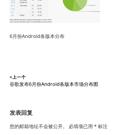
6月份Android各版本分布
文
<上一个
章
上
谷歌发布6月份Android各版本市场分布图
导
篇
文
航
章：
发表回复
您的邮箱地址不会被公开。
必填项已用
*
标注